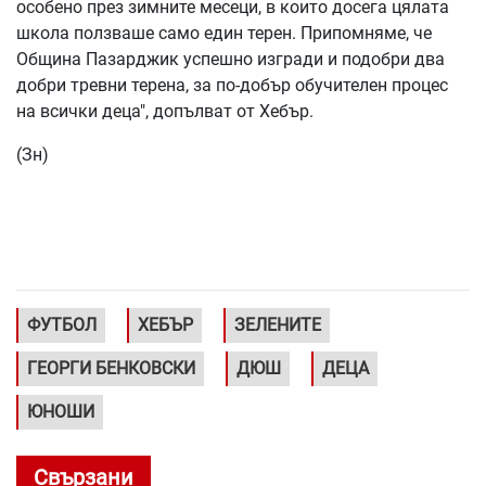
особено през зимните месеци, в които досега цялата
школа ползваше само един терен. Припомняме, че
Община Пазарджик успешно изгради и подобри два
добри тревни терена, за по-добър обучителен процес
на всички деца", допълват от Хебър.
(Зн)
ФУТБОЛ
ХЕБЪР
ЗЕЛЕНИТЕ
ГЕОРГИ БЕНКОВСКИ
ДЮШ
ДЕЦА
ЮНОШИ
Свързани