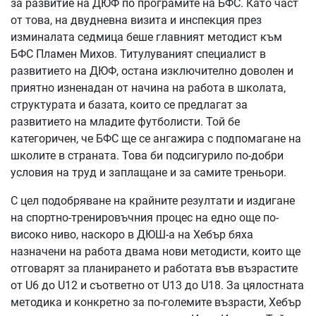
за развитие на ДЮФ по програмите на БФС. Като част
от това, на двудневна визита и инспекция през
изминалата седмица беше главният методист към
БФС Пламен Михов. Титулуваният специалист в
развитието на ДЮФ, остана изключително доволен и
приятно изненадан от начина на работа в школата,
структурата и базата, които се предлагат за
развитието на младите футболисти. Той бе
категоричен, че БФС ще се ангажира с подпомагане на
школите в страната. Това би подсигурило по-добри
условия на труд и заплащане и за самите треньори.
С цел подобряване на крайните резултати и издигане
на спортно-тренировъчния процес на едно още по-
високо ниво, наскоро в ДЮШ-а на Хебър бяха
назначени на работа двама нови методисти, които ще
отговарят за планирането и работата във възрастите
от U6 до U12 и съответно от U13 до U18. За цялостната
методика и конкретно за по-големите възрасти, Хебър