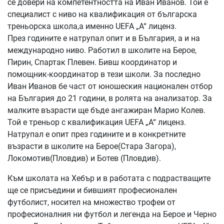
се довери на компетентността на Иван Иванов. Той е
специалист с ниво на квалификация от българска
треньорска школа,а именно UEFA „A“ лиценз.
През годините е натрупал опит и в България, а и на
международно ниво. Работил в школите на Берое,
Пирин, Спартак Плевен. Бивш координатор и
помощник-координатор в тези школи. За последно
Иван Иванов бе част от юношеския национален отбор
на България до 21 години, в ролята на анализатор. За
малките възрасти ще бъде ангажиран Марио Колев.
Той е треньор с квалификация UEFA „A“ лиценз.
Натрупал е опит през годините и в конкретните
възрасти в школите на Берое(Стара Загора),
Локомотив(Пловдив) и Ботев (Пловдив).
Към школата на Хебър и в работата с подрастващите
ще се присъедини и бившият професионален
футболист, носител на множество трофеи от
професионалния ни футбол и легенда на Берое и Черно