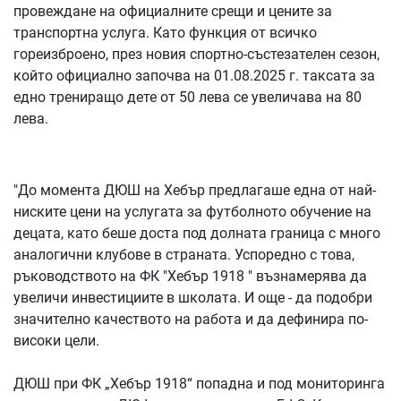
провеждане на официалните срещи и цените за
транспортна услуга. Като функция от всичко
гореизброено, през новия спортно-състезателен сезон,
който официално започва на 01.08.2025 г. таксата за
едно трениращо дете от 50 лева се увеличава на 80
лева.
"До момента ДЮШ на Хебър предлагаше една от най-
ниските цени на услугата за футболното обучение на
децата, като беше доста под долната граница с много
аналогични клубове в страната. Успоредно с това,
ръководството на ФК "Хебър 1918 " възнамерява да
увеличи инвестициите в школата. И още - да подобри
значително качеството на работа и да дефинира по-
високи цели.
ДЮШ при ФК „Хебър 1918“ попадна и под мониторинга