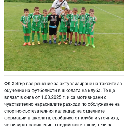
ФК Хебър взе решение за актуализиране на таксите за
обучение на футболисти в школата на клуба. Те ще
влязат в сила от 1.08.2025 г. и са мотивирани с
чувствително нарасналите разходи по обслужване на
спортно-състезателния календар на отделните
формации в школата, съобщиха от клуба и уточниха,
че визират завишение в съдийските такси, тези за