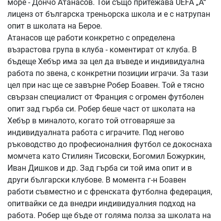
море - Дончо Атанасов. Той също притежава UEFA „A“
лиценз от българска треньорска школа и е с натрупан
опит в школата на Берое.
Атанасов ще работи конкретно с определена
възрастова група в клуба - коментират от клуба. В
бъдеще Хебър има за цел да въведе и индивидуална
работа по звена, с конкретни позиции играчи. За тази
цел при нас ще се завърне Робер Боавен. Той е тясно
свързан специалист от Франция с огромен футболен
опит зад гърба си. Робер беше част от школата на
Хебър в миналото, когато той отговаряше за
индивидуалната работа с играчите. Под негово
ръководство до професионалния футбол се докоснаха
момчета като Стилиян Тисовски, Богомил Божуркин,
Иван Дишков и др. Зад гърба си той има опит и в
други български клубове. В момента г-н Боавен
работи съвместно и с френската футболна федерация,
опитвайки се да внедри индивидуалния подход на
работа. Робер ще бъде от голяма полза за школата на