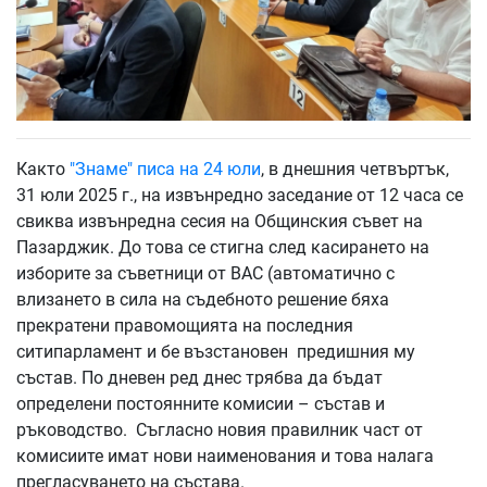
Както
"Знаме" писа на 24 юли
, в днешния четвъртък,
31 юли 2025 г., на извънредно заседание от 12 часа се
свиква извънредна сесия на Общинския съвет на
Пазарджик. До това се стигна след касирането на
изборите за съветници от ВАС (автоматично с
влизането в сила на съдебното решение бяха
прекратени правомощията на последния
ситипарламент и бе възстановен предишния му
състав. По дневен ред днес трябва да бъдат
определени постоянните комисии – състав и
ръководство. Съгласно новия правилник част от
комисиите имат нови наименования и това налага
прегласуването на състава.