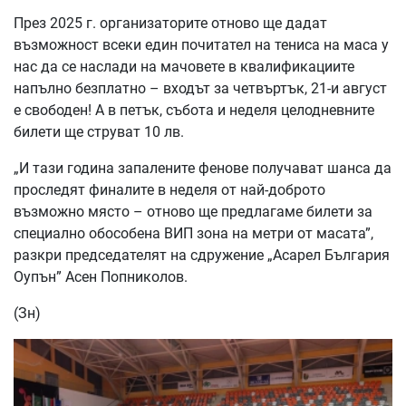
През 2025 г. организаторите отново ще дадат
възможност всеки един почитател на тениса на маса у
нас да се наслади на мачовете в квалификациите
напълно безплатно – входът за четвъртък, 21-и август
е свободен! А в петък, събота и неделя целодневните
билети ще струват 10 лв.
„И тази година запалените фенове получават шанса да
проследят финалите в неделя от най-доброто
възможно място – отново ще предлагаме билети за
специално обособена ВИП зона на метри от масата”,
разкри председателят на сдружение „Асарел България
Оупън” Асен Попниколов.
(Зн)