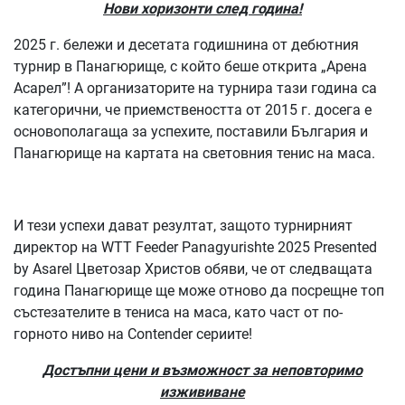
Нови хоризонти след година!
2025 г. бележи и десетата годишнина от дебютния
турнир в Панагюрище, с който беше открита „Арена
Асарел”! А организаторите на турнира тази година са
категорични, че приемствеността от 2015 г. досега е
основополагаща за успехите, поставили България и
Панагюрище на картата на световния тенис на маса.
И тези успехи дават резултат, защото турнирният
директор на WTT Feeder Panagyurishte 2025 Presented
by Asarel Цветозар Христов обяви, че от следващата
година Панагюрище ще може отново да посрещне топ
състезателите в тениса на маса, като част от по-
горното ниво на Contender сериите!
Достъпни цени и възможност за неповторимо
изжививане