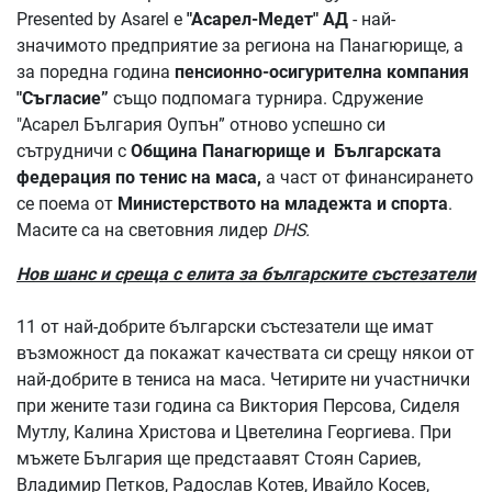
Presented by Asarel е
"Асарел-Медет"
АД
- най-
значимото предприятие за региона на Панагюрище, а
за поредна година
пенсионно-осигурителна компания
"Съгласие
”
също подпомага турнира. Сдружение
"Асарел България Оупън” отново успешно си
сътрудничи с
Община Панагюрище и
Българската
федерация по тенис на маса,
а част от финансирането
се поема от
Министерството на младежта и спорта
.
Масите са на световния лидер
DHS
.
Нов шанс и среща с елита за българските състезатели
11 от най-добрите български състезатели ще имат
възможност да покажат качествата си срещу някои от
най-добрите в тениса на маса. Четирите ни участнички
при жените тази година са Виктория Персова, Сиделя
Мутлу, Калина Христова и Цветелина Георгиева. При
мъжете България ще предстаавят Стоян Сариев,
Владимир Петков, Радослав Котев, Ивайло Косев,