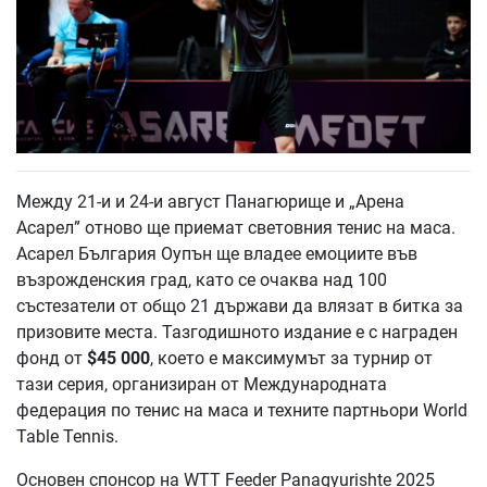
Между 21-и и 24-и август Панагюрище и „Арена
Асарел” отново ще приемат световния тенис на маса.
Асарел България Оупън ще владее емоциите във
възрожденския град, като се очаква над 100
състезатели от общо 21 държави да влязат в битка за
призовите места. Тазгодишното издание е с награден
фонд от
$45 000
, което е максимумът за турнир от
тази серия, организиран от Международната
федерация по тенис на маса и техните партньори World
Table Tennis.
Основен спонсор на WTT Feeder Panagyurishte 2025