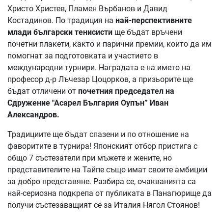
Христо Христев, Пламен Върбанов и Давид
Костадинов. По традиция на
най-перспективните
млади български тенисисти
ще бъдат връчени
почетни плакети, както и парични премии, които да им
помогнат за подготовката и участието в
международни турнири. Наградата е на името на
професор д-р Лъчезар Цоцорков, а призьорите ще
бъдат отличени от
почетния председател на
Сдружение "Асарел България Оупън” Иван
Александров.
Традициите ще бъдат спазени и по отношение на
фаворитите в турнира! Японският отбор пристига с
общо 7 състезатели при мъжете и жените, но
представителите на Тайпе също имат своите амбиции
за добро представяне. Разбира се, очакванията са
най-сериозна подкрепа от публиката в Панагюрище да
получи състезаващият се за Италия Нягол Стоянов!