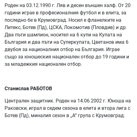
Роден на 03.12.1990 г. Ляв и десен външен халф. От 20
години играе в професионалния футбол и в елита, за
последно бе в Крумовград. Носил е фланелките на
Литекс, Ботев (Пд), ЦСКА, Локомотив (Пловдив) и др.
Два пъти шампион, носител на 6 купи на Купата на
България и два пъти на Суперкупата, Цветанов има 6
двубоя за националния отбор на България. Играе
също за юношеския национален отбор до 19 години и
за младежкия национален отбор.
Станислав РАБОТОВ
Централен защитник. Роден на 14.06.2002 г. Юноша на
Раковски, играл в седем сезона в елита и втора лига с
Ботев (Пд), миналия сезон в „А“ група с Крумовград.