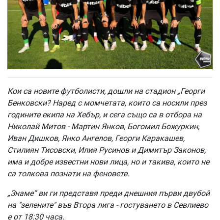
Кои са новите футболисти, дошли на стадион „Георги
Бенковски? Наред с момчетата, които са носили през
годините екипа на Хебър, и сега също са в отбора на
Николай Митов - Мартин Янков, Богомил Божуркин,
Иван Дишков, Янко Ангелов, Георги Каракашев,
Стилиян Тисовски, Илия Русинов и Димитър Законов,
има и добре известни нови лица, но и такива, които не
са толкова познати на феновете.
„Знаме“ ви ги представя преди днешния първи двубой
на "зелените" във Втора лига - гостуването в Севлиево
е от 18:30 часа.