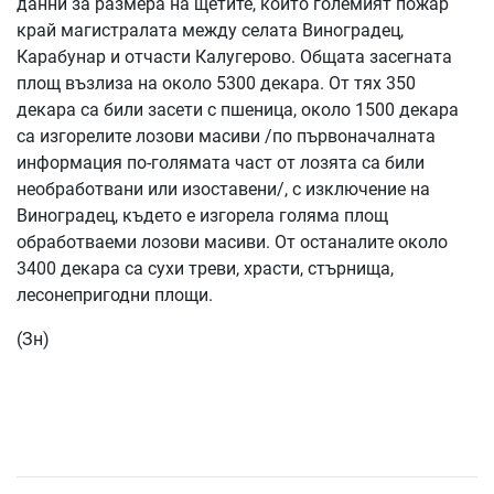
данни за размера на щетите, които големият пожар
край магистралата между селата Виноградец,
Карабунар и отчасти Калугерово. Общата засегната
площ възлиза на около 5300 декара. От тях 350
декара са били засети с пшеница, около 1500 декара
са изгорелите лозови масиви /по първоначалната
информация по-голямата част от лозята са били
необработвани или изоставени/, с изключение на
Виноградец, където е изгорела голяма площ
обработваеми лозови масиви. От останалите около
3400 декара са сухи треви, храсти, стърнища,
лесонепригодни площи.
(Зн)