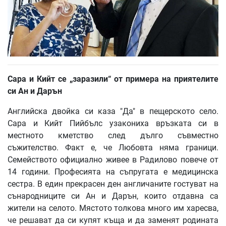
Сара и Кийт се „заразили“ от примера на приятелите
си Ан и Дарън
Английска двойка си каза "Да" в пещерското село.
Сара и Кийт Пийбълс узакониха връзката си в
местното кметство след дълго съвместно
съжителство. Факт е, че Любовта няма граници.
Семейството официално живее в Радилово повече от
14 години. Професията на съпругата е медицинска
сестра. В един прекрасен ден англичаните гостуват на
сънародниците си Ан и Дарън, които отдавна са
жители на селото. Мястото толкова много им харесва,
че решават да си купят къща и да заменят родината