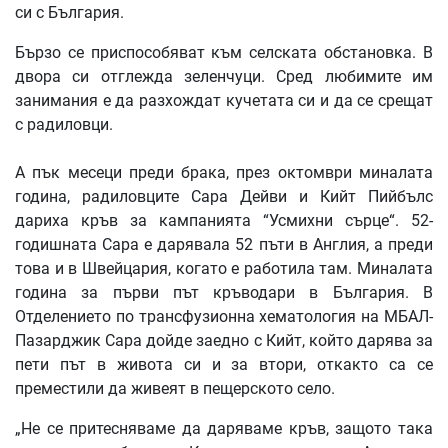
си с България.
Бързо се приспособяват към селската обстановка. В
двора си отглежда зеленчуци. Сред любимите им
занимания е да разхождат кучетата си и да се срещат
с радиловци.
А пък месеци преди брака, през октомври миналата
година, радиловците Сара Дейви и Кийт Пийбълс
дариха кръв за кампанията “Усмихни сърце“. 52-
годишната Сара е дарявала 52 пъти в Англия, а преди
това и в Швейцария, когато е работила там. Миналата
година за първи път кръводари в България. В
Отделението по трансфузионна хематология на МБАЛ-
Пазарджик Сара дойде заедно с Кийт, който дарява за
пети път в живота си и за втори, откакто са се
преместили да живеят в пещерското село.
„Не се притесняваме да даряваме кръв, защото така