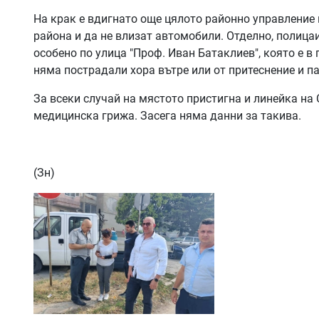
На крак е вдигнато още цялото районно управление
района и да не влизат автомобили. Отделно, полица
особено по улица "Проф. Иван Батаклиев", която е в
няма пострадали хора вътре или от притеснение и па
За всеки случай на мястото пристигна и линейка на 
медицинска грижа. Засега няма данни за такива.
(Зн)