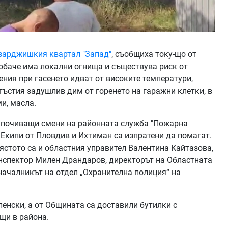
зарджишкия квартал "Запад"
, съобщиха току-що от
обаче има локални огнища и съществува риск от
ния при гасенето идват от високите температури,
 гъстия задушлив дим от горенето на гаражни клетки, в
ми, масла.
 и почиващи смени на районната служба "Пожарна
 Екипи от Пловдив и Ихтиман са изпратени да помагат.
ястото са и областния управител Валентина Кайтазова,
нспектор Милен Драндаров, директорът на Областната
ачалникът на отдел „Охранителна полиция“ на
енски, а от Общината са доставили бутилки с
щи в района.