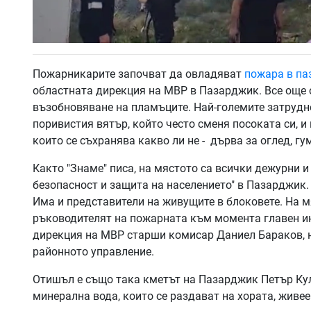
Пожарникарите започват да овладяват
пожара в па
областната дирекция на МВР в Пазарджик. Все още 
възобновяване на пламъците. Най-големите затрудне
поривистия вятър, който често сменя посоката си, и
които се съхранява какво ли не - дърва за оглед, гу
Както "Знаме" писа, на мястото са всички дежурни
безопасност и защита на населението" в Пазарджик.
Има и представители на живущите в блоковете. На м
ръководителят на пожарната към момента главен и
дирекция на МВР старши комисар Даниел Бараков, н
районното управление.
Отишъл е също така кметът на Пазарджик Петър Кул
минерална вода, които се раздават на хората, живее