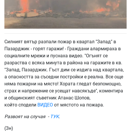
Силният вятър разпали пожар в квартал "Запад" в
Пазарджик - горят гаражи! - Граждани алармираха в
социалните мрежи и пуснаха видео. "Огънят се
разраства с всяка минута в района на гаражите в кв.
"Запад, Пазарджик. Гъст дим се издига над квартала,
а опасността за съседни постройки е реална. Все още
няма пожарни на място! Хората гледат безпомощно,
страх и напрежение се усещат навсякъде", коментира
и общинският съветник Атанас Шопов,
който сподели
ВИДЕО
от мястото на пожара.
Развоят на случая -
ТУК
.
(Зн)