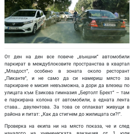
От ден на ден все повече „външни“ автомобили
паркират в междублоковите пространства в квартал
„Младост“, особено в зоната около ресторант
„Пиканте“, и не само да си намериш място за
паркиране е мисия невъзможна, а дори да влезеш по
улицата към Езикова гимназия „Бертолт Брехт“ – там
е паркирана колона от автомобили, а едната лента
става… двулентова. За това се оплакват живущи в
района и питат: „Как да стигнем до жилищата си?!“.
Проверка на екипа ни на място показа, че и след
началото на ученическата ваканция от 1 юли