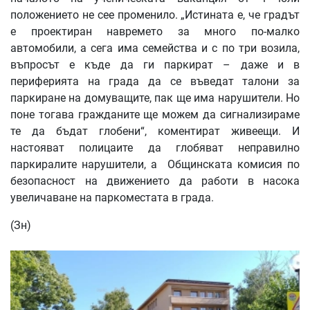
положението не сее променило. „Истината е, че градът
е проектиран навремето за много по-малко
автомобили, а сега има семейства и с по три возила,
въпросът е къде да ги паркират – даже и в
периферията на града да се въведат талони за
паркиране на домуващите, пак ще има нарушители. Но
поне тогава гражданите ще можем да сигнализираме
те да бъдат глобени“, коментират живеещи. И
настояват полицаите да глобяват неправилно
паркиралите нарушители, а Общинската комисия по
безопасност на движението да работи в насока
увеличаване на паркоместата в града.
(Зн)