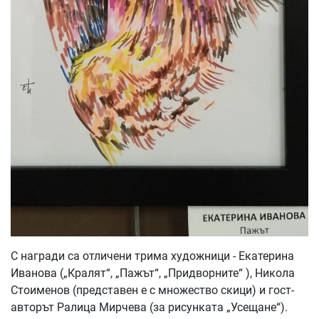
С награди са отличени трима художници - Екатерина
Иванова („Кралят“, „Пажът“, „Придворните“ ), Никола
Стоименов (представен е с множество скици) и гост-
авторът Ралица Мирчева (за рисунката „Усещане“).