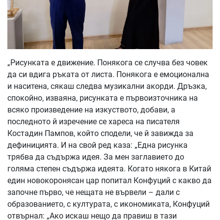
„Рисунката е движение. Понякога се случва без човек
да си вдига ръката от листа. Понякога е емоционална
и наситена, сякаш следва музикални акорди. Дръзка,
спокойно, изваяна, рисунката е първоизточника на
всяко произведение на изкуството, добави, а
последното й изречение се хареса на писателя
Костадин Пампов, който сподели, че й завижда за
дефиницията. И на свой ред каза: „Една рисунка
трябва да съдържа идея. За мен заглавието до
голяма степен съдържа идеята. Когато някога в Китай
един новокоронясан цар попитал Конфуций с какво да
започне първо, че нещата не вървели – дали с
образованието, с културата, с икономиката, Конфуций
отвърнал: „Ако искаш нещо да правиш в тази