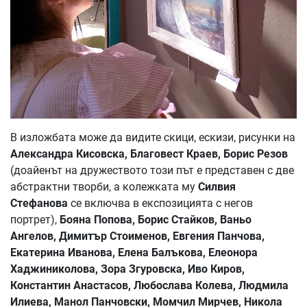
В изложбата може да видите скици, ескизи, рисунки на
Александра Кисовска, Благовест Краев, Борис Резов
(доайенът на дружеството този път е представен с две
абстрактни творби, а колежката му
Силвия
Стефанова
се включва в експозицията с негов
портрет),
Бояна Попова, Борис Стайков, Ваньо
Ангелов, Димитър Стоименов, Евгения Панчова,
Екатерина Иванова, Елена Балъкова, Елеонора
Хаджиниколова, Зора Згуровска, Иво Киров,
Константин Анастасов, Любослава Колева, Людмила
Илиева, Манол Панчовски, Момчил Мирчев, Никола