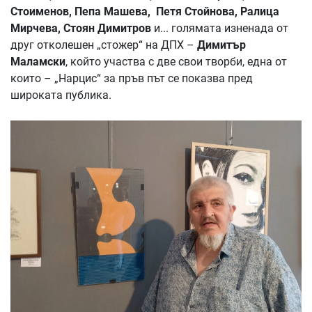
Стоименов, Пепа Машева, Петя Стойнова, Ралица
Мирчева, Стоян Димитров
и... голямата изненада от
друг отколешен „стожер“ на ДПХ –
Димитър
Маламски
, който участва с две свои творби, една от
които – „Нарцис“ за пръв път се показва пред
широката публика.