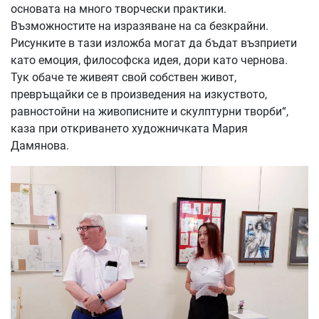
основата на много творчески практики.
Възможностите на изразяване на са безкрайни.
Рисунките в тази изложба могат да бъдат възприети
като емоция, философска идея, дори като чернова.
Тук обаче те живеят свой собствен живот,
превръщайки се в произведения на изкуството,
равностойни на живописните и скулптурни творби“,
каза при откриването художничката Мария
Дамянова.