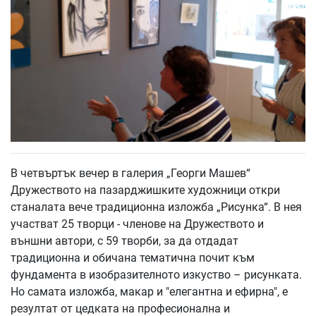
В четвъртък вечер в галерия „Георги Машев“
Дружеството на пазарджишките художници откри
станалата вече традиционна изложба „Рисунка“. В нея
участват 25 творци - членове на Дружеството и
външни автори, с 59 творби, за да отдадат
традиционна и обичана тематична почит към
фундамента в изобразителното изкуство – рисунката.
Но самата изложба, макар и "елегантна и ефирна", е
резултат от цедката на професионална и