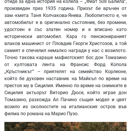
отиде за една история на колела – „Фиат 508 Балила“,
произведен през 1935 година. Призът бе връчен от
зам.-кмета Таня Колчакова-Янева. Любопитното е, че
автомобилът е в оригинално състояние, без промени,
удостоен е със златен номер и е вписано като
исторически автомобил. Кара го пенсионираният
влаков машинист от Пловдив Георги Христозов, а той
самият е спечелил немалко награди у нас с возилото.
Точно такова караше мафиотският бос дон Томазино
от култовата лента на Франсис Форд Копола
„Кръстникът“ – приятелят на семейство Корлеоне,
който бе духовен наставник на Майкъл по време на
престоя му в Сицилия. Именно по време на снимките в
Сицилия актьорът Виторио Дюсе, който играе дон
Томазино, разхожда Ал Пачино същия модел и цвят
возило из околностите на италианския остров във
филма по романа на Марио Пузо.