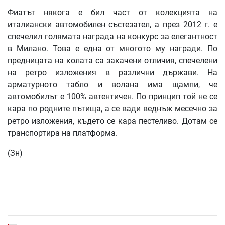
Фиатът някога е бил част от колекцията на
италиански автомобилен състезател, а през 2012 г. е
спечелил голямата награда на конкурс за елегантност
в Милано. Това е една от многото му награди. По
предницата на колата са закачени отличия, спечелени
на ретро изложения в различни държави. На
арматурното табло и волана има щампи, че
автомобилът е 100% автентичен. По принцип той не се
кара по родните пътища, а се вади веднъж месечно за
ретро изложения, където се кара пестеливо. Дотам
се
транспортира на платформа.
(Зн)