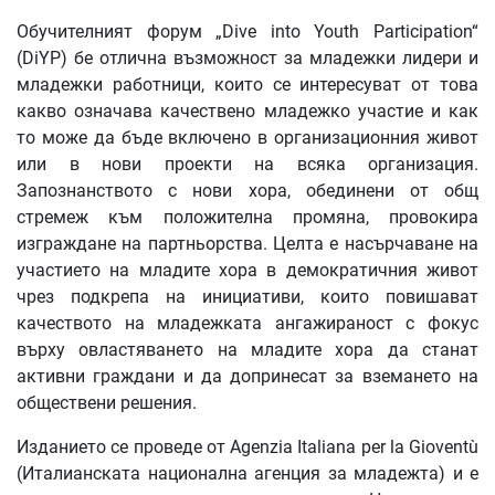
Обучителният форум „Dive into Youth Participation“
(DiYP) бе отлична възможност за младежки лидери и
младежки работници, които се интересуват от това
какво означава качествено младежко участие и как
то може да бъде включено в организационния живот
или в нови проекти на всяка организация.
Запознанството с нови хора, обединени от общ
стремеж към положителна промяна, провокира
изграждане на партньорства. Целта е насърчаване на
участието на младите хора в демократичния живот
чрез подкрепа на инициативи, които повишават
качеството на младежката ангажираност с фокус
върху овластяването на младите хора да станат
активни граждани и да допринесат за вземането на
обществени решения.
Изданието се проведе от Agenzia Italiana per la Gioventù
(Италианската национална агенция за младежта) и е