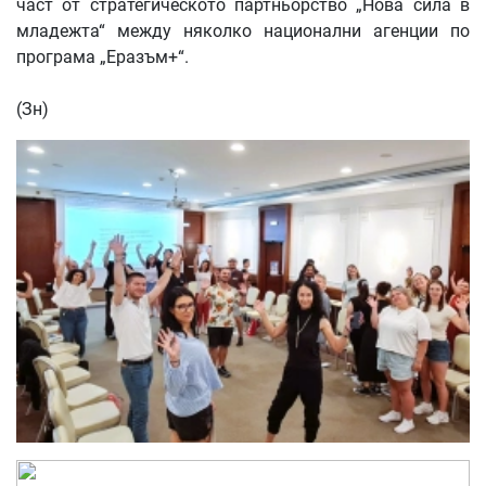
част от стратегическото партньорство „Нова сила в
младежта“ между няколко национални агенции по
програма „Еразъм+“.
(Зн
)