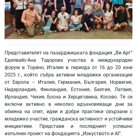
Представителят на пазарджишката фондация „Ви Арт“
Еделвайс-Ана Тодорова участва в международен
форум в Торино, Италия в периода от 16 до 20 юни
2025 г., който събра активни младежки организации
от Европа – Италия, Германия, България, Норвегия,
Нидерландия, Финландия, Естония, Белгия, Латвия,
Ирландия, Чехия, Босна и Херцеговина, Косово. Тя се
включи активно в няколко вдъхновяващи дни за
обмяна на опит, идеи и добри практики свързани с
младежко участие, гражданска активност и устойчиви
инициативи. Представи и последният успешно
изпълнен проект на фондацията „Изкуството и AI“.