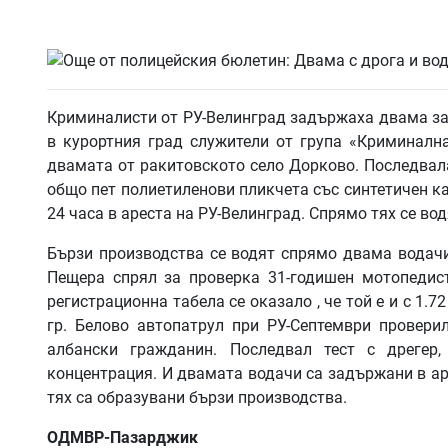
Криминалисти от РУ-Велинград задържаха двама за 
в курортния град служители от група «Криминалн
двамата от ракитовското село Дорково. Последвала 
общо пет полиетиленови пликчета със синтетичен ка
24 часа в ареста на РУ-Велинград. Спрямо тях се во
Бързи производства се водят спрямо двама водачи
Пещера спрял за проверка 31-годишен мотопедист
регистрационна табела се оказало , че той е и с 1.
гр. Белово автопатрул при РУ-Септември провери
албански гражданин. Последвал тест с дрегер
концентрация. И двамата водачи са задържани в ар
тях са образувани бързи производства.
ОДМВР-Пазарджик