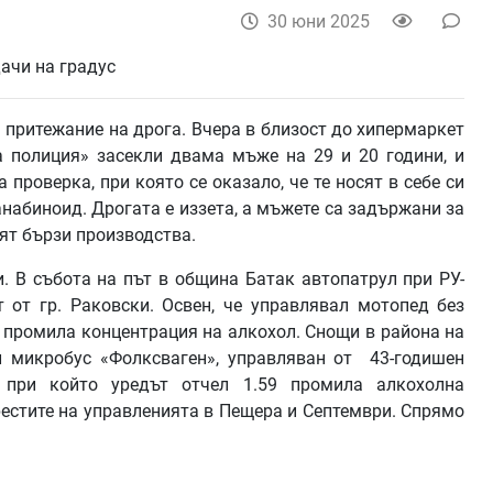
30 юни 2025
притежание на дрога. Вчера в близост до хипермаркет
а полиция» засекли двама мъже на 29 и 20 години, и
проверка, при която се оказало, че те носят в себе си
набиноид. Дрогата е иззета, а мъжете са задържани за
дят бързи производства.
. В събота на път в община Батак автопатрул при РУ-
 от гр. Раковски. Освен, че управлявал мотопед без
72 промила концентрация на алкохол. Снощи в района на
л микробус «Фолксваген», управляван от 43-годишен
, при който уредът отчел 1.59 промила алкохолна
естите на управленията в Пещера и Септември. Спрямо