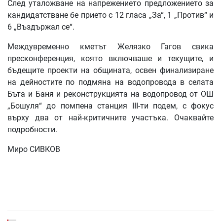
След уталожване на напрежението предложението за
кандидатстване бе прието с 12 гласа „За“, 1 „Против“ и
6 „Въздържал се“.
Междувременно кметът Желязко Гагов свика
пресконференция, която включваше и текущите, и
бъдещите проекти на общината, освен финализиране
на дейностите по подмяна на водопровода в селата
Бъта и Баня и реконструкцията на водопровод от ОШ
„Бошуля“ до помпена станция III-ти подем, с фокус
върху два от най-критичните участъка. Очаквайте
подробности.
Миро СИВКОВ