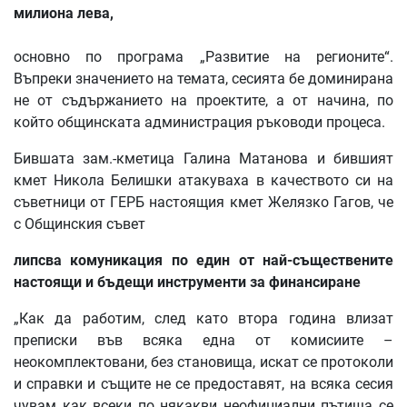
милиона
лева
,
основно по програма „Развитие на регионите“.
Въпреки значението на темата, сесията бе доминирана
не от съдържанието на проектите, а от начина, по
който общинската администрация ръководи процеса.
Бившата зам.-кметица Галина Матанова и бившият
кмет Никола Белишки атакуваха в качеството си на
съветници от ГЕРБ настоящия кмет Желязко Гагов, че
с Общинския съвет
липсва
комуникация
по
един
от
най
-
съществените
настоящи
и
бъдещи
инструменти
за
финансиране
„Как да работим, след като втора година влизат
преписки във всяка една от комисиите –
неокомплектовани, без становища, искат се протоколи
и справки и същите не се предоставят, на всяка сесия
чувам как всеки по някакви неофициални пътища се