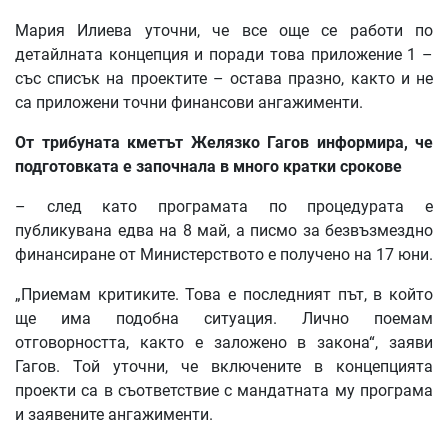
Мария Илиева уточни, че все още се работи по
детайлната концепция и поради това приложение 1 –
със списък на проектите – остава празно, както и не
са приложени точни финансови ангажименти.
От
трибуната
кметът
Желязко
Гагов
информира
,
че
подготовката
е
започнала
в
много
кратки
срокове
– след като програмата по процедурата е
публикувана едва на 8 май, а писмо за безвъзмездно
финансиране от Министерството е получено на 17 юни.
„Приемам критиките. Това е последният път, в който
ще има подобна ситуация. Лично поемам
отговорността, както е заложено в закона“, заяви
Гагов. Той уточни, че включените в концепцията
проекти са в съответствие с мандатната му програма
и заявените ангажименти.