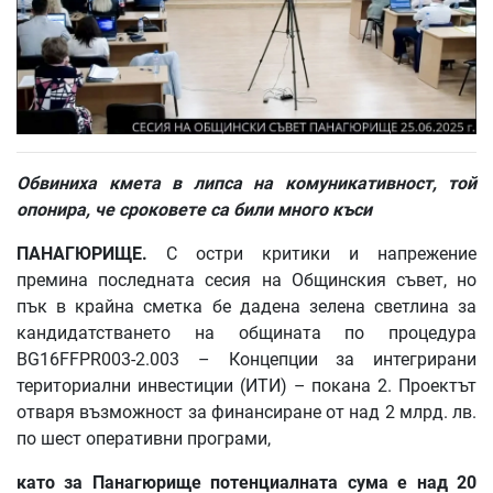
Обвиниха
кмета
в
липса
на
комуникативност
,
той
опонира
,
че
сроковете
са
били
много
къси
ПАНАГЮРИЩЕ
.
С остри критики и напрежение
премина последната сесия на Общинския съвет, но
пък в крайна сметка бе дадена зелена светлина
за
кандидатстването на общината по процедура
BG16FFPR003-2.003 – Концепции за интегрирани
териториални инвестиции (ИТИ) – покана 2. Проектът
отваря възможност за финансиране от над 2 млрд. лв.
по шест оперативни програми,
като
за
Панагюрище
потенциалната
сума
е
над
20