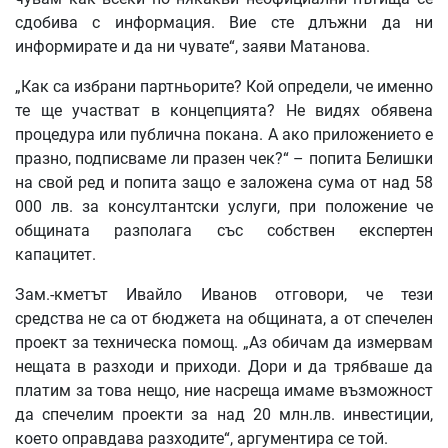
сдобива с информация. Вие сте длъжни да ни
информирате и да ни чувате“, заяви Матанова.
„Как са избрани партньорите? Кой определи, че именно
те ще участват в концепцията? Не видях обявена
процедура или публична покана. А ако приложението е
празно, подписваме ли празен чек?“ – попита Белишки
на свой ред и попита защо е заложена сума от над 58
000 лв. за консултантски услуги, при положение че
общината разполага със собствен експертен
капацитет.
Зам.-кметът Ивайло Иванов отговори, че тези
средства не са от бюджета на общината, а от спечелен
проект за техническа помощ. „Аз обичам да измервам
нещата в разходи и приходи. Дори и да трябваше да
платим за това нещо, ние насреща имаме възможност
да спечелим проекти за над 20 млн.лв. инвестиции,
което оправдава разходите“, аргументира се той.