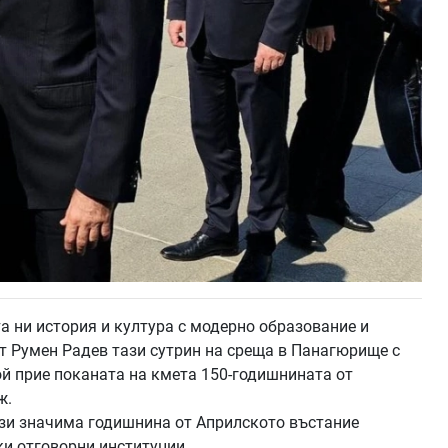
а ни история и култура с модерно образование и
ът Румен Радев тази сутрин на среща в Панагюрище с
й прие поканата на кмета 150-годишнината от
ж.
ази значима годишнина от Априлското въстание
ки отговорни институции.