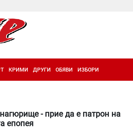
РТ
КРИМИ
ДРУГИ
ОБЯВИ
ИЗБОРИ
нагюрище - прие да е патрон на
а епопея