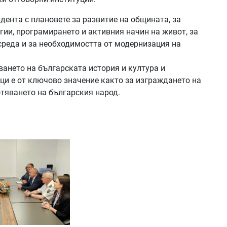
дента с плановете за развитие на общината, за
ии, програмирането и активния начин на живот, за
среда и за необходимостта от модернизация на
ването на българската история и култура и
ци е от ключово значение както за изграждането на
отяването на българския народ.