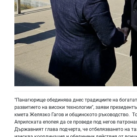
"Панагюрище обединява днес традициите на богатат
развитието на високи технологии", заяви президент
кмета Желязко Гагов и общинското ръководство. То
Априлската епопея да се проведе под негов патрона
Държавният глава подчерта, че отбелязването на т
изисква координация и обединени действия от всич