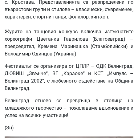
с. Кръстава. Представленията са разпределени по
възрастови групи и стилове – класически, съвременен,
характерен, спортни танци, фолклор, хип-хоп.
Журито на танцовия конкурс включва изтъкнатите
хореографи Цветанка Гаврилова (Благоевград) –
председател, Кремена Маринашка (Стамболийски) и
Володимир Одинцов (Украйна).
Фестивалът се организира от ЦПЛР – ОДК Велинград,
ДЮВИШ „Звънче“, ВГ „Караоке“ и КСТ „Импулс –
Велинград 2002“, с любезното съдействие на Община
Велинград.
Велинград отново се превръща в столица на
младежкото творчество – пожелаваме вдъхновение и
успех на всички участници!
(Зн)