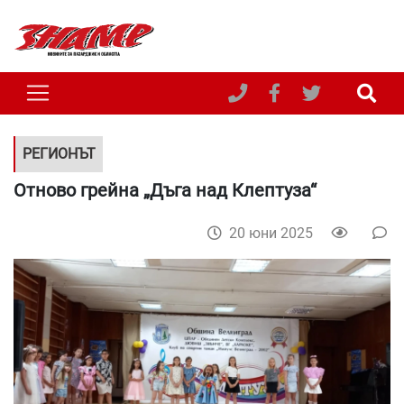
РЕГИОНЪТ
Отново грейна „Дъга над Клептуза“
20 юни 2025