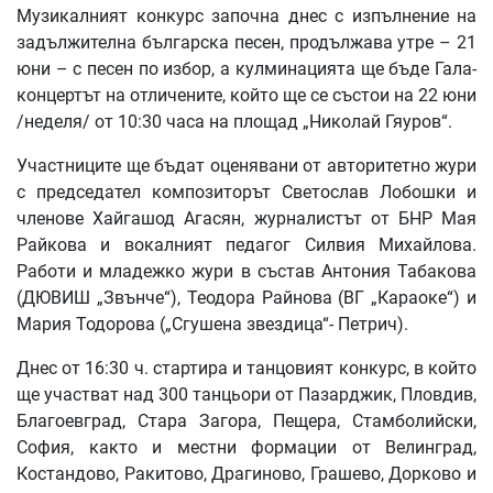
Музикалният конкурс започна днес с изпълнение на
задължителна българска песен, продължава утре – 21
юни – с песен по избор, а кулминацията ще бъде Гала-
концертът на отличените, който ще се състои на 22 юни
/неделя/ от 10:30 часа на площад „Николай Гяуров“.
Участниците ще бъдат оценявани от авторитетно жури
с председател композиторът Светослав Лобошки и
членове Хайгашод Агасян, журналистът от БНР Мая
Райкова и вокалният педагог Силвия Михайлова.
Работи и младежко жури в състав Антония Табакова
(ДЮВИШ „Звънче“), Теодора Райнова (ВГ „Караоке“) и
Мария Тодорова („Сгушена звездица“- Петрич).
Днес от 16:30 ч. стартира и танцовият конкурс, в който
ще участват над 300 танцьори от Пазарджик, Пловдив,
Благоевград, Стара Загора, Пещера, Стамболийски,
София, както и местни формации от Велинград,
Костандово, Ракитово, Драгиново, Грашево, Дорково и