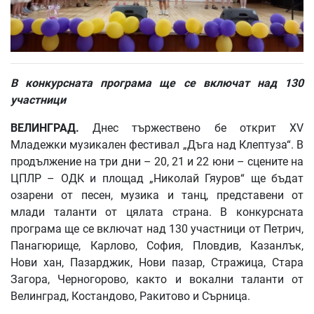
В конкурсната програма ще се включат над 130
участници
ВЕЛИНГРАД.
Днес тържествено бе открит XV
Младежки музикален фестивал „Дъга над Клептуза“. В
продължение на три дни – 20, 21 и 22 юни – сцените на
ЦПЛР – ОДК и площад „Николай Гяуров“ ще бъдат
озарени от песен, музика и танц, представени от
млади таланти от цялата страна. В конкурсната
програма ще се включат над 130 участници от Петрич,
Панагюрище, Карлово, София, Пловдив, Казанлък,
Нови хан, Пазарджик, Нови пазар, Стражица, Стара
Загора, Черногорово, както и вокални таланти от
Велинград, Костандово, Ракитово и Сърница.