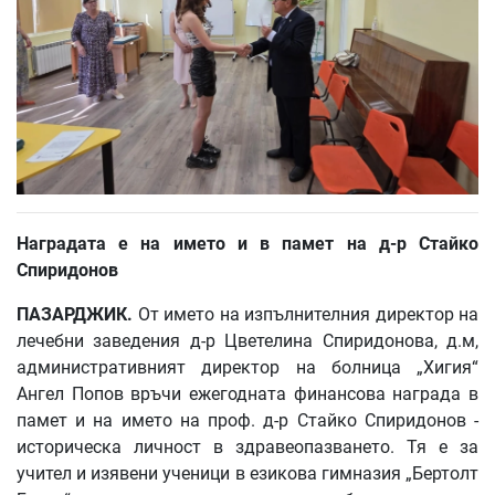
Наградата е на името и в памет на д-р Стайко
Спиридонов
ПАЗАРДЖИК.
От името на изпълнителния директор на
лечебни заведения д-р Цветелина Спиридонова, д.м,
административният директор на болница „Хигия“
Ангел Попов връчи ежегодната финансова награда в
памет и на името на проф. д-р Стайко Спиридонов -
историческа личност в здравеопазването. Тя е за
учител и изявени ученици в езикова гимназия „Бертолт