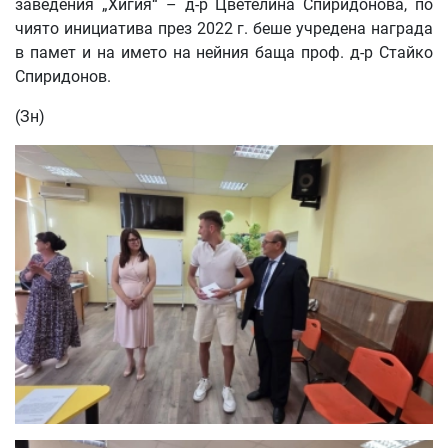
заведения „Хигия“ – д-р Цветелина Спиридонова, по
чиято инициатива през 2022 г. беше учредена награда
в памет и на името на нейния баща проф. д-р Стайко
Спиридонов.
(Зн)