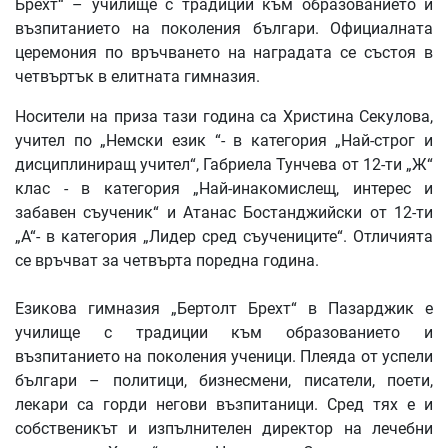
Брехт“ – училище с традиции към образованието и
възпитанието на поколения българи. Официалната
церемония по връчването на наградата се състоя в
четвъртък в елитната гимназия.
Носители на приза тази година са Христина Секулова,
учител по „Немски език “- в категория „Най-строг и
дисциплиниращ учител“, Габриела Тунчева от 12-ти „Ж“
клас - в категория „Най-инакомислещ, интерес и
забавен съученик“ и Атанас Бостанджийски от 12-ти
„А“- в категория „Лидер сред съучениците“. Отличията
се връчват за четвърта поредна година.
Езикова гимназия „Бертолт Брехт“ в Пазарджик е
училище с традиции към образованието и
възпитанието на поколения ученици. Плеяда от успели
българи – политици, бизнесмени, писатели, поети,
лекари са горди негови възпитаници. Сред тях е и
собственикът и изпълнителен директор на лечебни