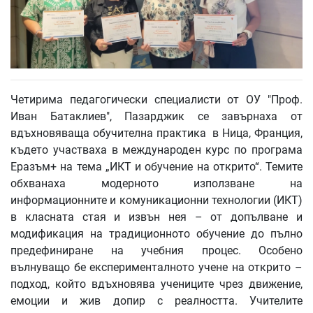
Четирима педагогически специалисти от ОУ "Проф.
Иван Батаклиев", Пазарджик се завърнаха от
вдъхновяваща обучителна практика в Ница, Франция,
където участваха в международен курс по програма
Еразъм+ на тема „ИКТ и обучение на открито“. Темите
обхванаха модерното използване на
информационните и комуникационни технологии (ИКТ)
в класната стая и извън нея – от допълване и
модификация на традиционното обучение до пълно
предефиниране на учебния процес. Особено
вълнуващо бе експерименталното учене на открито –
подход, който вдъхновява учениците чрез движение,
емоции и жив допир с реалността. Учителите