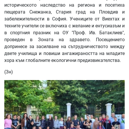
историческото наследство на региона и посетиха
пещерата Снежанка, Стария град на Пловдив и
забележителности в София. Учениците от Виехтах и
техните учители се включиха с желание и ентусиазъм и
в спортния празник на ОУ "Проф. Ив. Батаклиев",
проведен в Зоната на здравето. Посещението
допринесе за засилване на сътрудничеството между
двете училища и повиши ангажираността на младите
хора към глобалните екологични предизвикателства.
(Зн)