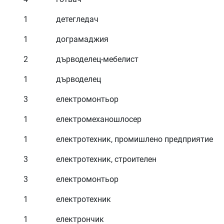
1 детегледач
1 дограмаджия
2 дърводелец-мебелист
1 дърводелец
3 електромонтьор
1 електромеханошлосер
1 електротехник, промишлено предприятие
3 електротехник, строителен
3 електромонтьор
1 електротехник
1 електрончик