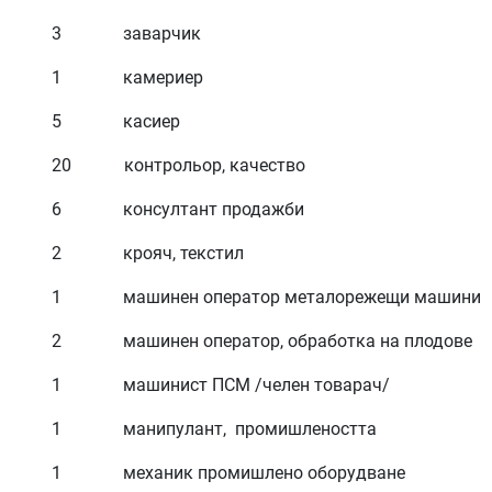
3 заварчик
1 камериер
5 касиер
20 контрольор, качество
6 консултант продажби
2 крояч, текстил
1 машинен оператор металорежещи машини
2 машинен оператор, обработка на плодове
1 машинист ПСМ /челен товарач/
1 манипулант, промишлеността
1 механик промишлено оборудване