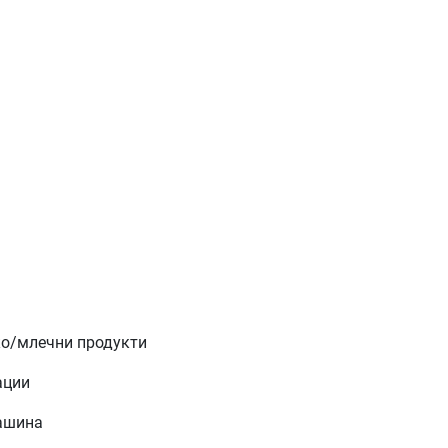
/млечни продукти
ации
ашина