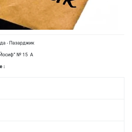
да - Пазарджик
 Йосиф” № 15 А
е :