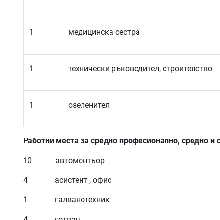
1
медицинска сестра
1
технически ръководител, строителство
1
озеленител
Работни места за средно професионално, средно и 
10 автомонтьор
4 асистент , офис
1 галванотехник
4 готвач