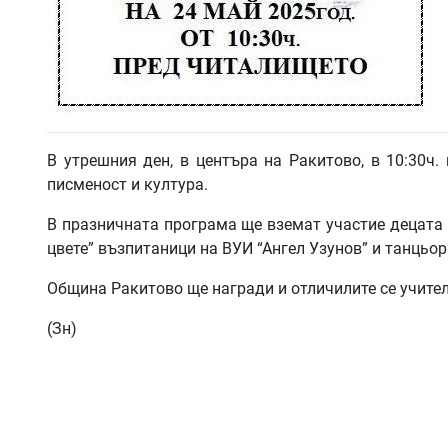
В утрешния ден, в центъра на Ракитово, в 10:30ч
писменост и култура.
В празничната програма ще вземат участие децата 
цвете” възпитаници на ВУИ “Ангел Узунов” и танцьор
Община Ракитово ще награди и отличилите се учител
(Зн)