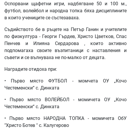
Оспорвани щафетни игри, надбягване 50 и 100 м.,
футбол, волейбол и народна топка бяха дисциплините
в които учениците се състезаваха.
Съдийството бе в ръцете на Петър Ганин и учителите
по физкултура - Георги Гърдев, Христо Цветков, Спас
Пенчев и Илияна Сердарова , които активно
подпомагаха своите възпитаници с наставления и
съвети и се вълнуваха не по-малко от децата.
Наградите отидоха при:
• Първо място ФУТБОЛ - момчета ОУ „Кочо
Честеменски“ с. Динката
• Първо място ВОЛЕЙБОЛ - момичета ОУ „Кочо
Честеменски“ с. Динката
• Първо място НАРОДНА ТОПКА - момичета ОбУ
"Христо Ботев " с. Калугерово