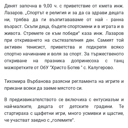
Денят започна в 9,00 ч. с приветствие от кмета инж.
Лазаров. „Спортът е религия и за да са здрави децата
ни, трябва да ги възпитававаме от най - ранна
възраст. Скъпи деца, бъдете спортсмени и в играта и в
живота. Стремете се към победи“ каза инж. Лазаров
при откриването на състезателния ден. Самият той
активен тенисист, приветства и подкрепя всяко
спортно начинание и воля за спорт. За тържественото
откриване на празника допринесоха с танц
мажоретките от ОбУ "Христо Ботев " с. Калугерово.
Тихомира Върбанова разясни регламента на игрите и
прикани всеки да заеме мястото си.
В предизвикателството се включиха с ентусиазъм и
най-малките, децата от детските градини. Те
стартираха с щафетни игри, много усмивки и щастие,
че участват заедно с „големите“.