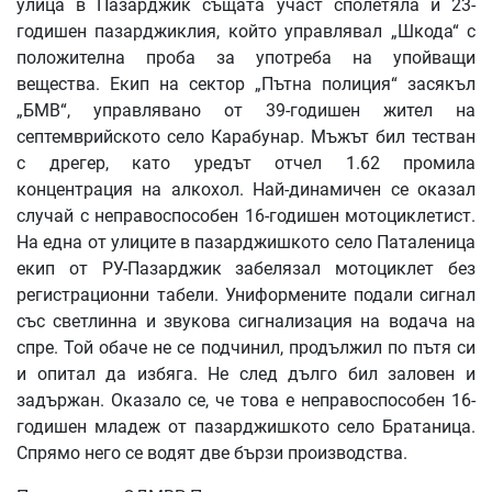
улица в Пазарджик същата участ сполетяла и 23-
годишен пазарджиклия, който управлявал „Шкода“ с
положителна проба за употреба на упойващи
вещества. Екип на сектор „Пътна полиция“ засякъл
„БМВ“, управлявано от 39-годишен жител на
септемврийското село Карабунар. Мъжът бил тестван
с дрегер, като уредът отчел 1.62 промила
концентрация на алкохол. Най-динамичен се оказал
случай с неправоспособен 16-годишен мотоциклетист.
На една от улиците в пазарджишкото село Паталеница
екип от РУ-Пазарджик забелязал мотоциклет без
регистрационни табели. Униформените подали сигнал
със светлинна и звукова сигнализация на водача на
спре. Той обаче не се подчинил, продължил по пътя си
и опитал да избяга. Не след дълго бил заловен и
задържан. Оказало се, че това е неправоспособен 16-
годишен младеж от пазарджишкото село Братаница.
Спрямо него се водят две бързи производства.