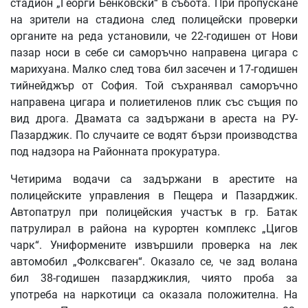
стадион „Георги Бенковски“ в събота. При пропускане
на зрители на стадиона след полицейски проверки
органите на реда установили, че 22-годишен от Нови
пазар носи в себе си саморъчно направена цигара с
марихуана. Малко след това бил засечен и 17-годишен
тийнейджър от София. Той съхранявал саморъчно
направена цигара и полиетиленов плик със същия по
вид дрога. Двамата са задържани в ареста на РУ-
Пазарджик. По случаите се водят бързи производства
под надзора на Районната прокуратура.
Четирима водачи са задържани в арестите на
полицейските управления в Пещера и Пазарджик.
Автопатрул при полицейския участък в гр. Батак
патрулирал в района на курортен комплекс „Цигов
чарк“. Униформените извършили проверка на лек
автомобил „Фолксваген“. Оказало се, че зад волана
бил 38-годишен пазарджиклия, чиято проба за
употреба на наркотици са оказала положителна. На