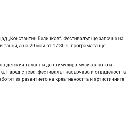
ад „Константин Величков“. Фестивалът ще започне на
и танци, а на 20 май от 17:30 ч. програмата ще
 на детския талант и да стимулира музикалното и
а. Наред с това, фестивалът насърчава и отдадеността
аботят за развитието на креативността и артистичните