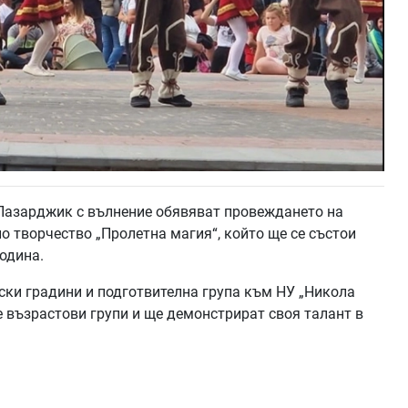
Пазарджик с вълнение обявяват провеждането на
 творчество „Пролетна магия“, който ще се състои
одина.
тски градини и подготвителна група към НУ „Никола
 възрастови групи и ще демонстрират своя талант в