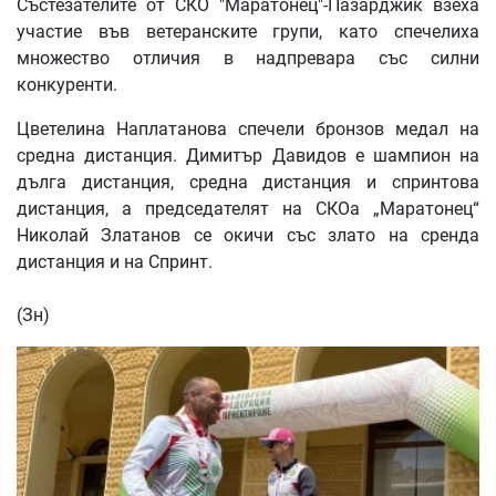
Състезателите от СКО "Маратонец"-Пазарджик взеха
участие във ветеранските групи, като спечелиха
множество отличия в надпревара със силни
конкуренти.
Цветелина Наплатанова спечели бронзов медал на
средна дистанция. Димитър Давидов е шампион на
дълга дистанция, средна дистанция и спринтова
дистанция, а председателят на СКОа „Маратонец“
Николай Златанов се окичи със злато на сренда
дистанция и на Спринт.
(Зн)