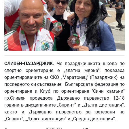
СЛИВЕН-ПАЗАРДЖИК.
Че пазарджишката школа по
спортно ориентиране е „златна мярка“, показаха
ориентировачите на СКО „Маратонец“ (Пазарджик) на
последното си състезание. Българската федерация по
ориентиране и Клуб по ориентиране "Сини камъни"
гр.Сливен проведоха Държавно първенство 12-18
години в дисциплините „Спринт“ и „Дълга дистанция“,
както и Държавно първенство за ветерани на
„Спринт“, „Дълга дистанция“ и „Средна дистанция“.