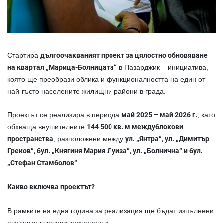
Стартира
дългоочакваният проект за цялостно обновяване
на квартал „Марица-Болницата“
в Пазарджик – инициатива,
която ще преобрази облика и функционалността на един от
най-гъсто населените жилищни райони в града.
Проектът се реализира в периода
май 2025 – май 2026 г.
, като
обхваща внушителните
144 500 кв. м междублокови
пространства
, разположени между
ул. „Янтра“, ул. „Димитър
Греков“, бул. „Княгиня Мария Луиза“, ул. „Болнична“ и бул.
„Стефан Стамболов“
.
Какво включва проектът?
В рамките на
една година за
реализация ще бъдат изпълнени
следните ключови компоненти: