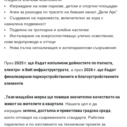
Изграждане на
нови паркове, детски и спортни площадки
Алеи за разходка
по трасето на бившия канал „Дели Арк“
Създаване на
паркоместа
, включително за хора с
намалена подвижност
Подмяна на тротоарни и алейни настилки
Инсталиране на
енергоспестяващо улично осветление
,
нови водопроводи и оттоци
Нова пътна сигнализация и антипаркингови съоръжения
През
2025 г. ще бъдат изпълнени дейностите по пътната,
електро- и ВиК инфраструктурата
, а през
2026 г. ще бъдат
финализирани паркоустройствените и благоустройствените
елементи
.
„
Тази мащабна мярка ще повиши значително качеството на
живот на жителите в квартала
. Нашата цел е да
изградим
зеленa, достъпнa и приветливa градска среда
,
която отговаря на съвременните стандарти. Работим
паралелно и по изготвянето на технически проекти за