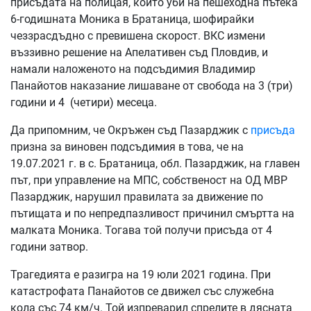
присъдата на полицая, който уби на пешеходна пътека
6-годишната Моника в Братаница, шофирайки
чеззрасдъдно с превишена скорост. ВКС измени
въззивно решение на Апелативен съд Пловдив, и
намали наложеното на подсъдимия Владимир
Панайотов наказание лишаване от свобода на 3 (три)
години и 4 (четири) месеца.
Да припомним, че Окръжен съд Пазарджик с
присъда
призна за виновен подсъдимия в това, че на
19.07.2021 г. в с. Братаница, обл. Пазарджик, на главен
път, при управление на МПС, собственост на ОД МВР
Пазарджик, нарушил правилата за движение по
пътищата и по непредпазливост причинил смъртта на
малката Моника. Тогава той получи присъда от 4
години затвор.
Трагедията е разигра на 19 юли 2021 година. При
катастрофата Панайотов се движел със служебна
кола съc 74 км/ч. Той изпреварил спрелите в дясната