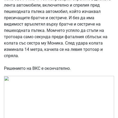
лента автомобили, включително и спрелия пред
пешеходната пътека автомобил, който изчаквал
пресичащите братче и сестриче. И без да има
видимост връхлетял върху братче и сестриче на
пешеходната пътека. Момчето успяло да стъпи на
тротоара само секунда преди фаталния сблъсък на
колата със сестра му Моника. След удара колата
изминала 14 метра, качила се на левия тротоар и
спряла.
Решението на ВКС е окончателно.