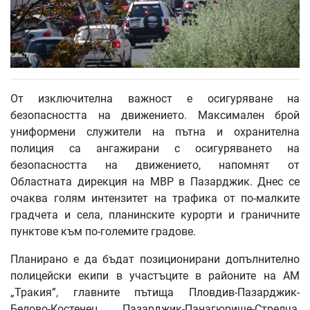
От изключителна важност е осигуряване на
безопасността на движението. Максимален брой
униформени служители на пътна и охранителна
полиция са ангажирани с осигуряването на
безопасността на движението, напомнят от
Областната дирекция на МВР в Пазарджик. Днес се
очаква голям интензитет на трафика от по-малките
градчета и села, планинските курорти и граничните
пунктове към по-големите градове.
Планирано е да бъдат позиционирани допълнително
полицейски екипи в участъците в районите на АМ
„Тракия”, главните пътища Пловдив-Пазарджик-
Белово-Костенец, Пазарджик-Панагюрище-Стрелча,