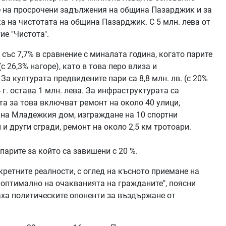
не на просрочени задължения на община Пазарджик и за
а на чистотата на община Пазарджик. С 5 млн. лева от
ие "Чистота".
 със 7,7% в сравнение с миналата година, когато парите
(с 26,3% нагоре), като в това перо влиза и
За културата предвидените пари са 8,8 млн. лв. (с 20%
4 г. остава 1 млн. лева. За инфраструктурата са
ата за това включват ремонт на около 40 улици,
а на Младежкия дом, изграждане на 10 спортни
и други сгради, ремонт на около 2,5 км тротоари.
парите за който са завишени с 20 %.
кретните реалности, с оглед на късното приемане на
 оптимално на очакванията на гражданите", поясни
ваха политическите опоненти за въздържане от