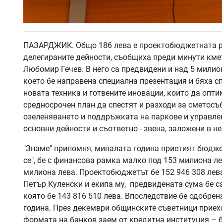
ПАЗАРДЖИК. Общо 186 лева е проектобюджетната р
делегираните дейности, съобщиха преди минути кме
Любомир Гечев. В него са предвидени и над 5 милио
което бе направена специална презентация и бяха с
новата техника и готвените иновации, които да опти
средносрочен план да спестят и разходи за сметосъ
озеленяването и поддръжката на паркове и управлен
основни дейности и съответно - звена, заложени в не
"Знаме" припомня, миналата година приетият бюджет
се", бе с финансова рамка малко под 153 милиона ле
милиона лева. Проектобюджетът бе 152 946 308 лева
Петър Куленски и екипа му, предвидената сума бе са
която бе 143 816 510 лева. Впоследствие бе одобрен
година. През декември общинските съветници приех
формата на банков заем от кредитна институция – б