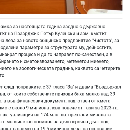
амка за настоящата година заедно с държавно
тът на Пазарджик Петър Куленски и зам.-кметът
на лева за новото общинско предприятие "Чистота", за
поделени параметри за структурата му, дейностите,
мизират процеса и да го направят по-качествен, а в
бирането и сметоизвозването, метенетои миенето,
ието на зоологическата градина, каквито са четирите
го.
 след поправките, с 37 гласа "За" и двама "Въздържал
ва, от които собствените приходи бяха малко над 39
, а във финансовия документ, подготвен от кмета
мо с около 9 милиона лева повече от тази за 2023-та,
а актуализация на 174 млн. лв. през юни миналата
а с мнозинство поемане на дългосрочен дълг под
анка, в размер на 19,5 милиона лева, на основание