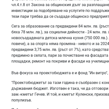
чл.4.т.8 от Закона за общинския дълг за разплаща
инвестиции за подобряване на услугите по поддръжк
тези пари трябва да се създаде общинско предприят
Сега за образование са предвидени 84 млн. лв. (ръст
бяха 78 млн. лв.), за социални дейности - 24 млн. лв. 
новосъздадената детска млечна кухня (750 000 лв.). 
повече), а за спорта няма промяна - нивото и за 202
предвидени 3,75 млн. лв. (ръст от 7%), като средств
предимно в селата, пари за почистване на фасадат
площадки, ремонт на покриви и фасади на училищни 
Във фокуса на проектобюджета е и фонд "Ин витро", 
"Проектобюджетът за тази година е съобразен с кон
държавния бюджет. Изготвен е така, че да отговори
зам.-кметът Гечев. И той, и кметът Куленски, призо
популизъв.