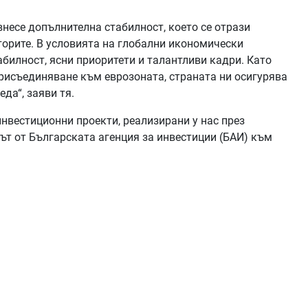
внесе допълнителна стабилност, което се отрази
торите. В условията на глобални икономически
илност, ясни приоритети и талантливи кадри. Като
присъединяване към еврозоната, страната ни осигурява
да“, заяви тя.
инвестиционни проекти, реализирани у нас през
път от Българската агенция за инвестиции (БАИ) към