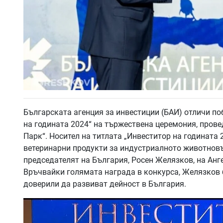
Българската агенция за инвестиции (БАИ) отличи по
на годината 2024“ на тържествена церемония, прове
Парк“. Носител на титлата „Инвеститор на годината 
ветеринарни продукти за индустриалното животновъ
председателят на България, Росен Желязков, на Анг
Връчвайки голямата награда в конкурса, Желязков б
доверили да развиват дейност в България.