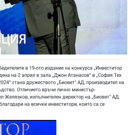
бедителите в 19-ото издание на конкурса „Инвеститор
дена на 2 април в зала „Джон Атанасов“ в „София Тех
2024“ стана дружеството „Биовет" АД, производител на
дство. Отличието връчи лично министър-
ел Желязков, изпълнителен директор на „Биовет" АД.
лагодари на всички инвеститори, които са се