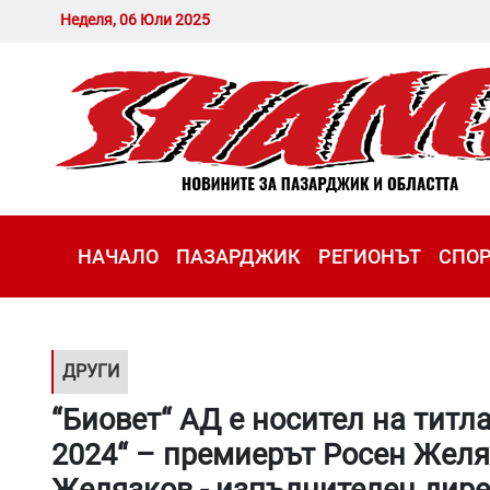
Неделя, 06 Юли 2025
НАЧАЛО
ПАЗАРДЖИК
РЕГИОНЪТ
СПО
ДРУГИ
“Биовет“ АД е носител на титл
2024“ – премиерът Росен Желя