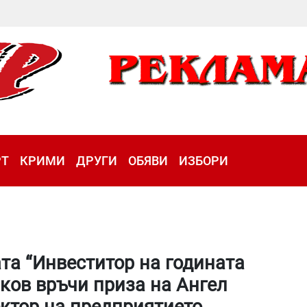
РТ
КРИМИ
ДРУГИ
ОБЯВИ
ИЗБОРИ
ата “Инвеститор на годината
ков връчи приза на Ангел