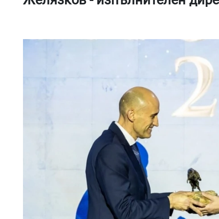
Желязков - изпълнителен дире