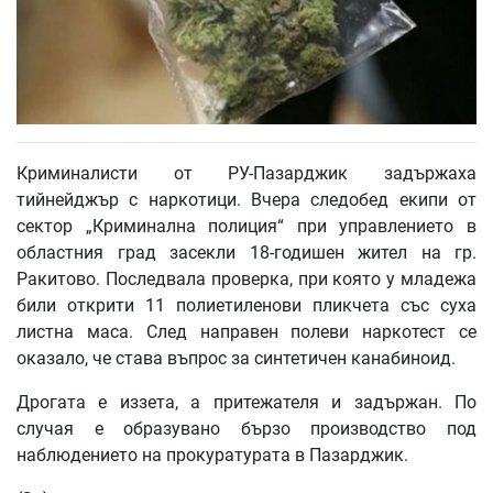
Криминалисти от РУ-Пазарджик задържаха
тийнейджър с наркотици. Вчера следобед екипи от
сектор „Криминална полиция“ при управлението в
областния град засекли 18-годишен жител на гр.
Ракитово. Последвала проверка, при която у младежа
били открити 11 полиетиленови пликчета със суха
листна маса. След направен полеви наркотест се
оказало, че става въпрос за синтетичен канабиноид.
Дрогата е иззета, а притежателя и задържан. По
случая е образувано бързо производство под
наблюдението на прокуратурата в Пазарджик.