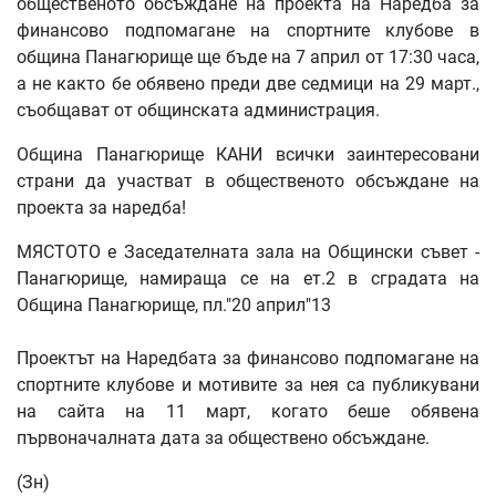
общественото обсъждане на проекта на Наредба за
финансово подпомагане на спортните клубове в
община Панагюрище ще бъде на 7 април от 17:30 часа,
а не както бе обявено преди две седмици на 29 март.,
съобщават от общинската администрация.
Община Панагюрище КАНИ всички заинтересовани
страни да участват в общественото обсъждане на
проекта за наредба!
МЯСТОТО е Заседателната зала на Общински съвет -
Панагюрище, намираща се на ет.2 в сградата на
Община Панагюрище, пл."20 април"13
Проектът на Наредбата за финансово подпомагане на
спортните клубове и мотивите за нея са публикувани
на сайта на 11 март, когато беше обявена
първоначалната дата за обществено обсъждане.
(Зн)