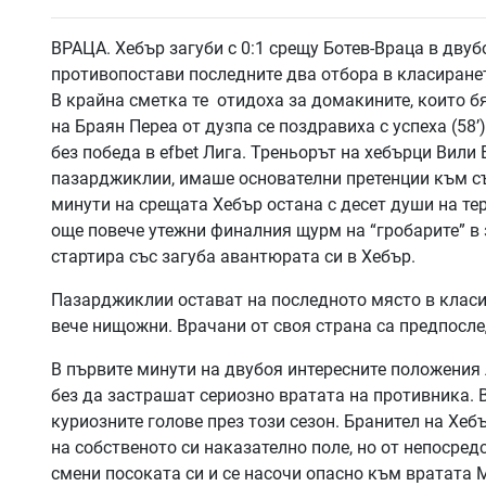
ВРАЦА. Хебър загуби с 0:1 срещу Ботев-Враца в двуб
противопостави последните два отбора в класиранет
В крайна сметка те отидоха за домакините, които б
на Браян Переа от дузпа се поздравиха с успеха (58’
без победа в efbet Лига. Треньорът на хебърци Вили 
пазарджиклии, имаше основателни претенции към съд
минути на срещата Хебър остана с десет души на тере
още повече утежни финалния щурм на “гробарите” в
стартира със загуба авантюрата си в Хебър.
Пазарджиклии остават на последното място в класир
вече нищожни. Врачани от своя страна са предпослед
В първите минути на двубоя интересните положения 
без да застрашат сериозно вратата на противника. В
куриозните голове през този сезон. Бранител на Хеб
на собственото си наказателно поле, но от непосред
смени посоката си и се насочи опасно към вратата 