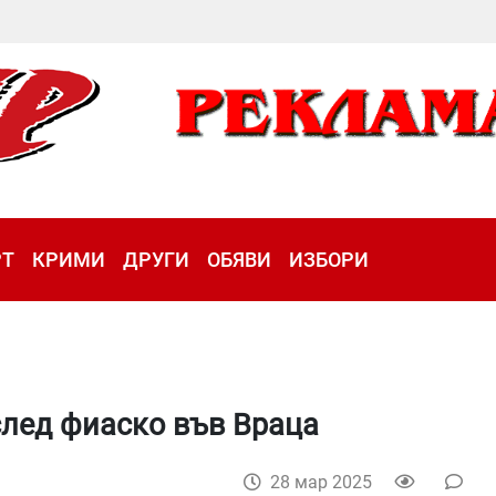
РТ
КРИМИ
ДРУГИ
ОБЯВИ
ИЗБОРИ
след фиаско във Враца
28 мар 2025