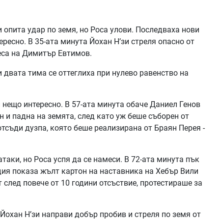
 опита удар по земя, но Роса улови. Последваха нови
ересно. В 35-ата минута Йохан Н’зи стреля опасно от
еса на Димитър Евтимов.
 двата тима се оттеглиха при нулево равенство на
нещо интересно. В 57-ата минута обаче Даниел Генов
н и падна на земята, след като уж беше съборен от
тсъди дузпа, която беше реализирана от Браян Перея -
аки, но Роса успя да се намеси. В 72-ата минута пък
дия показа жълт картон на наставника на Хебър Вили
т след повече от 10 години отсъствие, протестираше за
Йохан Н’зи направи добър пробив и стреля по земя от