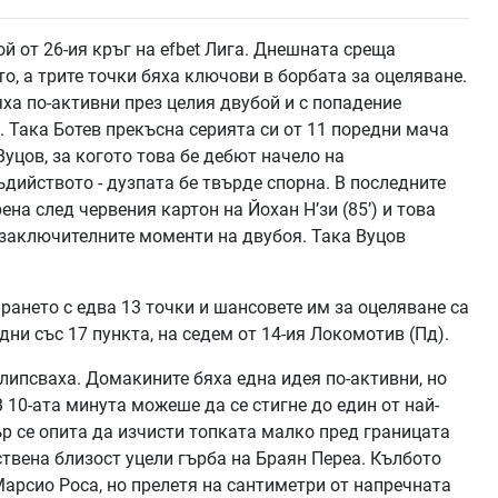
ой от 26-ия кръг на efbet Лига. Днешната среща
о, а трите точки бяха ключови в борбата за оцеляване.
яха по-активни през целия двубой и с попадение
). Така Ботев прекъсна серията си от 11 поредни мача
Вуцов, за когото това бе дебют начело на
ийството - дузпата бе твърде спорна. В последните
на след червения картон на Йохан Н’зи (85’) и това
 заключителните моменти на двубоя. Така Вуцов
ането с едва 13 точки и шансовете им за оцеляване са
ни със 17 пункта, на седем от 14-ия Локомотив (Пд).
липсваха. Домакините бяха една идея по-активни, но
 10-ата минута можеше да се стигне до един от най-
ър се опита да изчисти топката малко пред границата
ствена близост уцели гърба на Браян Переа. Кълбото
Марсио Роса, но прелетя на сантиметри от напречната