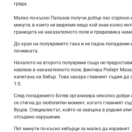
греда.
Малко по-късно Папазов получи добър пас отдясно и
минути, в които не видяхме нещо кой знае колко инт
границата на наказателното поле и предизвика нам
До края на полувремето така и не падна попадение и
почивката.
Началото на второто полувреме също не предостави 
навлезе в наказателното поле, финтира Роберт Маза
капитана на Хебър. Това накара главният съдия да о
1:0.
След попадението Ботев организира няколко добри ат
се стигна до любопитен момент, когато главният съ
Вуцов. Специалистът, който се завърна в родния ели
отсъдено нарушение.
Пет минути по-късно хебърци за малко да изравнят. 