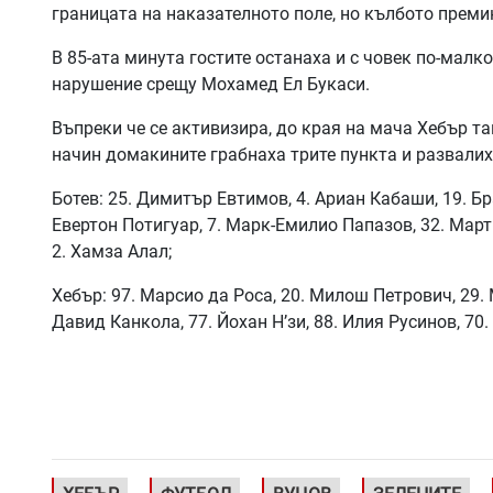
границата на наказателното поле, но кълбото преми
В 85-ата минута гостите останаха и с човек по-малко
нарушение срещу Мохамед Ел Букаси.
Въпреки че се активизира, до края на мача Хебър та
начин домакините грабнаха трите пункта и развалих
Ботев: 25. Димитър Евтимов, 4. Ариан Кабаши, 19. Бра
Евертон Потигуар, 7. Марк-Емилио Папазов, 32. Март
2. Хамза Алал;
Хебър: 97. Марсио да Роса, 20. Милош Петрович, 29. 
Давид Канкола, 77. Йохан Н’зи, 88. Илия Русинов, 70