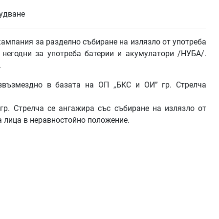
мпания за разделно събиране на излязло от употреба
 негодни за употреба батерии и акумулатори /НУБА/.
.
звъзмездно в базата на ОП „БКС и ОИ” гр. Стрелча
гр. Стрелча се ангажира със събиране на излязло от
а лица в неравностойно положение.