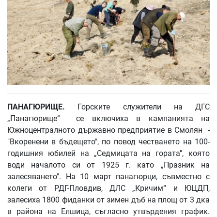
ПАНАГЮРИЩЕ
.
Горските служители на ДГС
„Панагюрище“ се включиха в кампанията на
Южноцентралното държавно предприятие в Смолян -
"Вкоренени в бъдещето", по повод честването на 100-
годишния юбилей на „Седмицата на гората", която
води началото си от 1925 г. като „Празник на
залесяването". На 10 март панагюрци, съвместно с
колеги от РДГ-Пловдив, ДЛС „Кричим“ и ЮЦДП,
залесиха 1800 фиданки от зимен дъб на площ от 3 дка
в района на Елшица, съгласно утвърдения график.