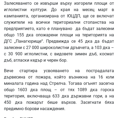
Залесяването се извърши върху изгорели площи от
иглолистни култури. До края на месец март в
кампанията, организирана от ЮЦДП, ще се включат
служители на всички териториални стопанства на
предприятието, като е планувано да бъдат залесени
общо 155 дка опожарени площи на територията на
ДГС „Панагюрище“. Предвижда се 45 дка да бъдат
залесени с 27 000 широколистни дръвчета, а 103 дка –
с 30 900 иглолистни, с видовете зимен дъб, космат
дъб, атласки кедър и черен бор.
Вече стартира усвояването на пострадалата
дървесина от пожара, който възникна на 16 юли
миналата година над Стрелча. Тогава огънят засегна
общо 1603 дка площ – от тях 1089 дка горска
територия, включваща 633 дка държавни гори, а на
450 дка пожарът беше върхов. Засегнати бяха
предимно борови насаждения.