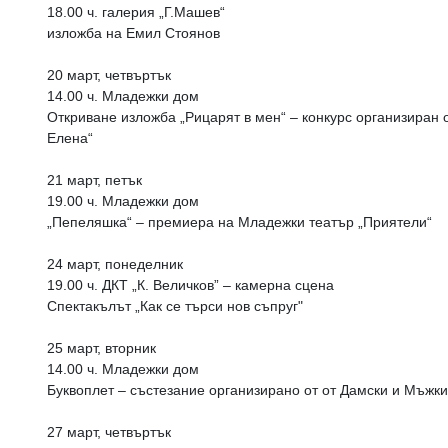
18.00 ч. галерия „Г.Машев“
изложба на Емил Стоянов
20 март, четвъртък
14.00 ч. Младежки дом
Откриване изложба „Рицарят в мен“ – конкурс организиран 
Елена“
21 март, петък
19.00 ч. Младежки дом
„Пепеляшка“ – премиера на Младежки театър „Приятели“
24 март, понеделник
19.00 ч. ДКТ „К. Величков” – камерна сцена
Спектакълът „Как се търси нов съпруг"
25 март, вторник
14.00 ч. Младежки дом
Буквоплет – състезание организирано от от Дамски и Мъжк
27 март, четвъртък