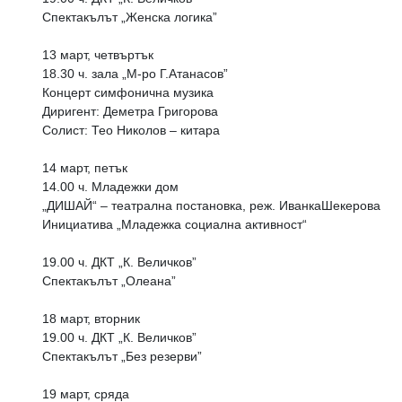
Спектакълът „Женска логика”
13 март, четвъртък
18.30 ч. зала „М-ро Г.Атанасов”
Концерт симфонична музика
Диригент: Деметра Григорова
Солист: Тео Николов – китара
14 март, петък
14.00 ч. Младежки дом
„ДИШАЙ“ – театрална постановка, реж. ИванкаШекерова
Инициатива „Младежка социална активност“
19.00 ч. ДКТ „К. Величков”
Спектакълът „Олеана”
18 март, вторник
19.00 ч. ДКТ „К. Величков”
Спектакълът „Без резерви”
19 март, сряда