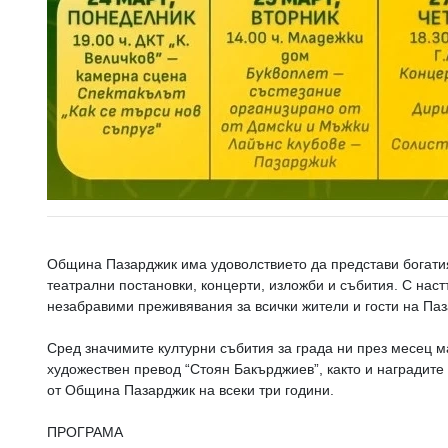
Община Пазарджик има удоволствието да представи богатия
театрални постановки, концерти, изложби и събития. С нас
незабравими преживявания за всички жители и гости на Паз
Сред значимите културни събития за града ни през месец 
художествен превод “Стоян Бакърджиев”, както и наградите
от Община Пазарджик на всеки три години.
ПРОГРАМА