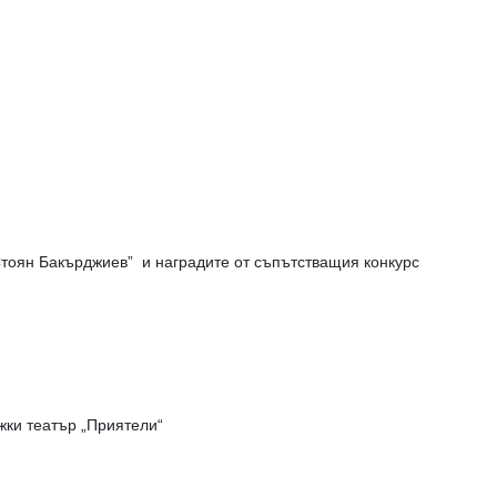
тоян Бакърджиев” и наградите от съпътстващия конкурс
жки театър „Приятели“