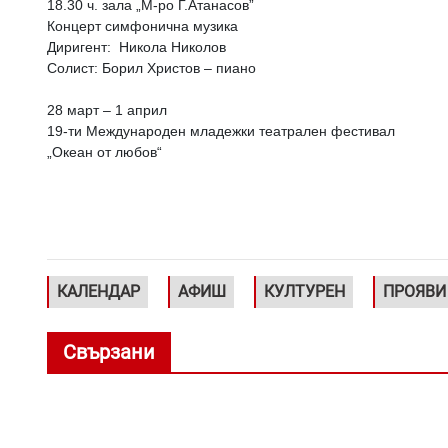
18.30 ч. зала „М-ро Г.Атанасов”
Концерт симфонична музика
Диригент: Никола Николов
Солист: Борил Христов – пиано
28 март – 1 април
19-ти Международен младежки театрален фестивал
„Океан от любов“
КАЛЕНДАР
АФИШ
КУЛТУРЕН
ПРОЯВИ
Свързани