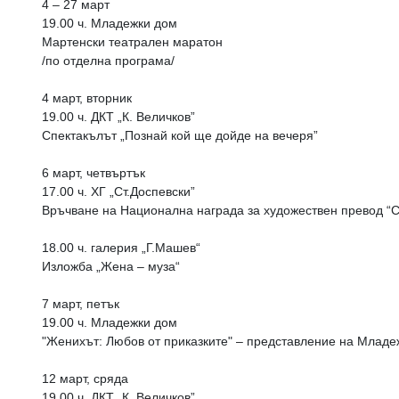
4 – 27 март
19.00 ч. Младежки дом
Мартенски театрален маратон
/по отделна програма/
4 март, вторник
19.00 ч. ДКТ „К. Величков”
Спектакълът „Познай кой ще дойде на вечеря”
6 март, четвъртък
17.00 ч. ХГ „Ст.Доспевски”
Връчване на Национална награда за художествен превод “С
18.00 ч. галерия „Г.Машев“
Изложба „Жена – муза“
7 март, петък
19.00 ч. Младежки дом
"Женихът: Любов от приказките" – представление на Младе
12 март, сряда
19.00 ч. ДКТ „К. Величков”