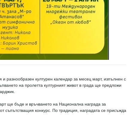
 и разнообразен културен календар за месец март, изпълнен с
тъпването на пролетта културният живот в града ще предложи
арджик.
март ще бъде и връчването на Национална награда за
 от съпътстващия конкурс. По традиция, наградата се присъжда