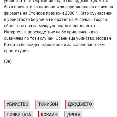
убийството от Окръжния съд в Пазарджик. Двамата
бяха признати за виновни и за взривяване на офиса на
фирмата на Стойков през юни 2000 г. Като съучастник
в убийството бе уличен и братът на Ангелов - Георги,
обявен тогава за международно издирване от
Интерпол, а впоследствие не бе привлечен като
обвиняем по този случай. Освен зца убийство, Йордан
Кръстев бе осъден ефективно и за склоняване към
проституция.
(Зн)
УБИЙСТВО
ТОНИБОН
ДЖУДЖЕТО
ПИЯВИЦАТА
КОКАИН
ДРОГА