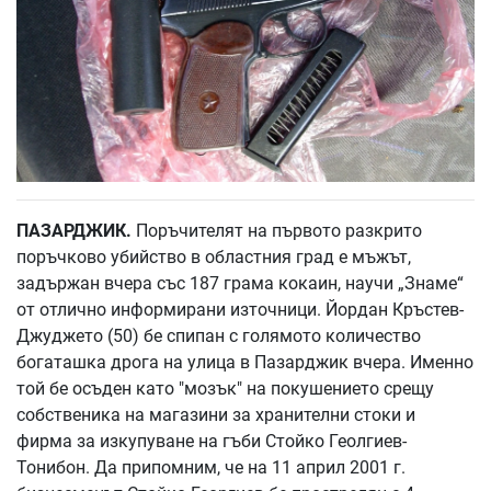
ПАЗАРДЖИК.
Поръчителят на първото разкрито
поръчково убийство в областния град е мъжът,
задържан вчера със 187 грама кокаин, научи „Знаме“
от отлично информирани източници. Йордан Кръстев-
Джуджето (50) бе спипан с голямото количество
богаташка дрога на улица в Пазарджик вчера. Именно
той бе осъден като "мозък" на покушението срещу
собственика на магазини за хранителни стоки и
фирма за изкупуване на гъби Стойко Геолгиев-
Тонибон. Да припомним, че на 11 април 2001 г.