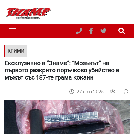
КРИМИ
Ексклузивно в “Знаме“: “Мозъкът“ на
първото разкрито поръчково убийство е
мъжът със 187-те грама кокаин
27 фев 2025