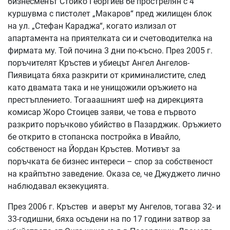
бизнесменът Стойко Георгиев бе прострелян с 4
куршувма с пистолет „Макаров“ пред жилищен блок
на ул. „Стефан Караджа“, когато излизал от
апартамента на приятелката си и счетоводителка на
фирмата му. Той почина 3 дни по-късно. През 2005 г.
поръчителят Кръстев и убиецът Ангел Ангелов-
Пиявицата бяха разкрити от криминалистите, след
като двамата така и не унищожили оръжието на
престъплението. Тогааашният шеф на дирекцията
комисар Жоро Стоицев заяви, че това е първото
разкрито поръчково убийство в Пазарджик. Оръжието
бе открито в стопанска постройка в Ивайло,
собственост на Йордан Кръстев. Мотивът за
поръчката бе бизнес интереси – спор за собственост
на крайпътно заведение. Оказа се, че Джуджето лично
наблюдавал екзекуцията.
През 2006 г. Кръстев и аверът му Ангелов, тогава 32- и
33-годишни, бяха осъдени на по 17 години затвор за