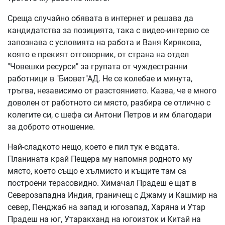
Среща случайно обявата в интернет и решава да
кандидатства за позицията, така с видео-интервю се
запознава с условията на работа и Ваня Кирякова,
която е прекият отговорник, от страна на отдел
"Човешки ресурси" за групата от чуждестранни
работници в "Биовет"АД. Не се колебае и минута,
тръгва, независимо от разстоянието. Казва, че е много
доволен от работното си място, разбира се отлично с
колегите си, с шефа си Антони Петров и им благодари
за доброто отношение.
Най-сладкото нещо, което е пил тук е водата.
Планината край Пещера му напомня родното му
място, което също е хълмисто и къщите там са
построени терасовидно. Химачал Прадеш е щат в
Северозападна Индия, граничещ с Джаму и Кашмир на
север, Пенджаб на запад и югозапад, Харяна и Утар
Прадеш на юг, Утаракханд на югоизток и Китай на