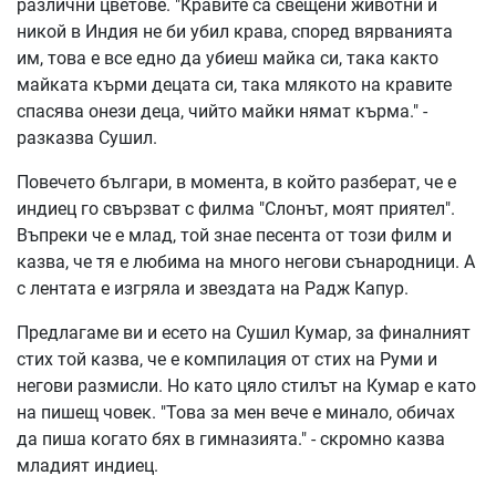
различни цветове. "Кравите са свещени животни и
никой в Индия не би убил крава, според вярванията
им, това е все едно да убиеш майка си, така както
майката кърми децата си, така млякото на кравите
спасява онези деца, чийто майки нямат кърма." -
разказва Сушил.
Повечето българи, в момента, в който разберат, че е
индиец го свързват с филма "Слонът, моят приятел".
Въпреки че е млад, той знае песента от този филм и
казва, че тя е любима на много негови сънародници. А
с лентата е изгряла и звездата на Радж Капур.
Предлагаме ви и есето на Сушил Кумар, за финалният
стих той казва, че е компилация от стих на Руми и
негови размисли. Но като цяло стилът на Кумар е като
на пишещ човек. "Това за мен вече е минало, обичах
да пиша когато бях в гимназията." - скромно казва
младият индиец.