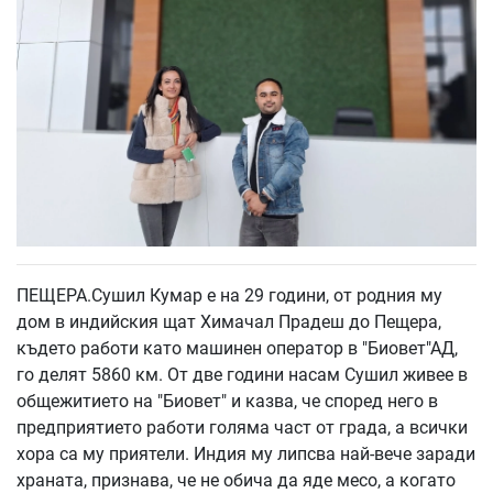
ПЕЩЕРА.Сушил Кумар е на 29 години, от родния му
дом в индийския щат Химачал Прадеш до Пещера,
където работи като машинен оператор в "Биовет"АД,
го делят 5860 км. От две години насам Сушил живее в
общежитието на "Биовет" и казва, че според него в
предприятието работи голяма част от града, а всички
хора са му приятели. Индия му липсва най-вече заради
храната, признава, че не обича да яде месо, а когато