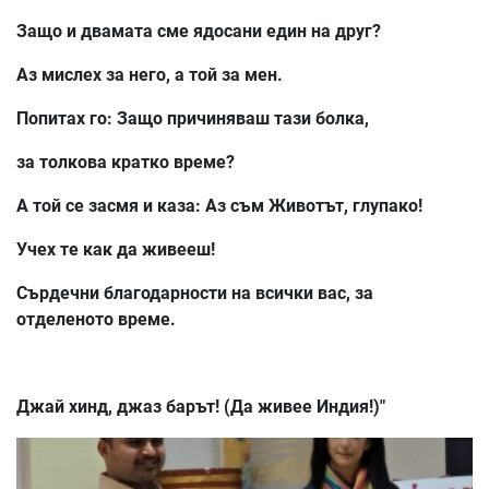
Защо и двамата сме ядосани един на друг?
Аз мислех за него, а той за мен.
Попитах го: Защо причиняваш тази болка,
за толкова кратко време?
А той се засмя и каза: Аз съм Животът, глупако!
Учех те как да живееш!
Сърдечни благодарности на всички вас, за
отделеното време.
Джай хинд, джаз барът! (Да живее Индия!)"