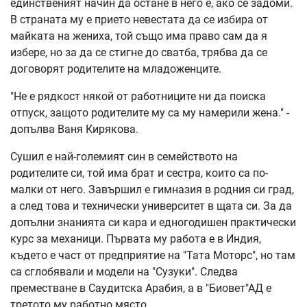
единственият начин да остане в него е, ако се задоми.
В страната му е прието невестата да се избира от
майката на жениха, той също има право сам да я
избере, но за да се стигне до сватба, трябва да се
договорят родителите на младоженците.
"Не е рядкост някой от работниците ни да поиска
отпуск, защото родителите му са му намерили жена." -
допълва Ваня Кирякова.
Сушил е най-големият син в семейството на
родителите си, той има брат и сестра, които са по-
малки от него. Завършил е гимназия в родния си град,
а след това и технически университет в щата си. За да
допълни знанията си кара и едногодишен практически
курс за механици. Първата му работа е в Индия,
където е част от предприятие на "Тата Моторс", но там
са сглобявали и модели на "Сузуки". Следва
преместване в Саудитска Арабия, а в "Биовет"АД е
третото му работно място.