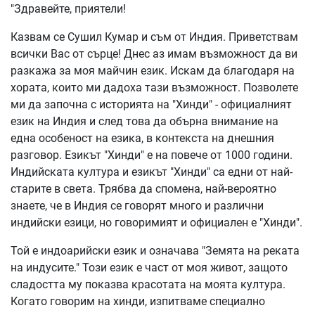
"Здравейте, приятели!
Казвам се Сушил Кумар и съм от Индия. Приветствам
всички Вас от сърце! Днес аз имам възможност да ви
разкажа за моя майчин език. Искам да благодаря на
хората, които ми дадоха тази възможност. Позволете
ми да започна с историята на "Хинди" - официалният
език на Индия и след това да обърна внимание на
една особеност на езика, в контекста на днешния
разговор. Езикът "Хинди" е на повече от 1000 години.
Индийската култура и езикът "Хинди" са едни от най-
старите в света. Трябва да спомена, най-вероятно
знаете, че в Индия се говорят много и различни
индийски езици, но говоримият и официален е "Хинди".
Той е индоарийски език и означава "Земята на реката
на индусите." Този език е част от моя живот, защото
сладостта му показва красотата на моята култура.
Когато говорим на хинди, изпитваме специално