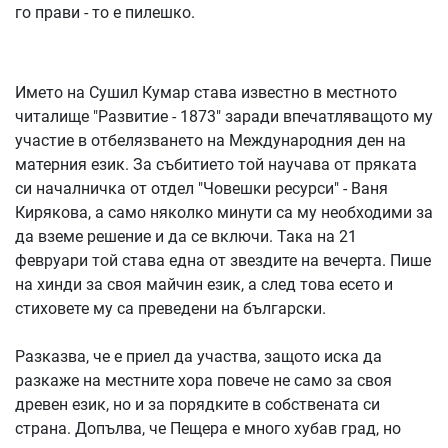
го прави - то е пилешко.
Името на Сушил Кумар става известно в местното
читалище "Развитие - 1873" заради впечатляващото му
участие в отбелязването на Международния ден на
матерния език. За събитието той научава от пряката
си началничка от отдел "Човешки ресурси" - Ваня
Кирякова, а само няколко минути са му необходими за
да вземе решение и да се включи. Така на 21
февруари той става една от звездите на вечерта. Пише
на хинди за своя майчин език, а след това есето и
стиховете му са преведени на български.
Разказва, че е приел да участва, защото иска да
разкаже на местните хора повече не само за своя
древен език, но и за порядките в собствената си
страна. Допълва, че Пещера е много хубав град, но