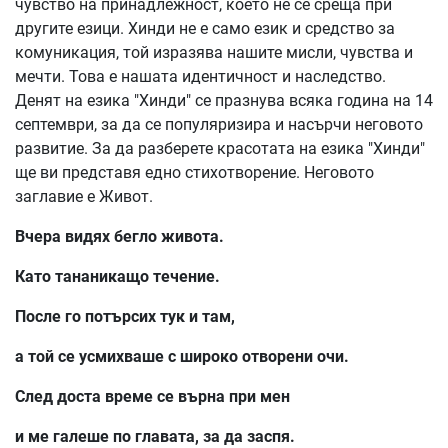
чувство на принадлежност, което не се среща при
другите езици. Хинди не е само език и средство за
комуникация, той изразява нашите мисли, чувства и
мечти. Това е нашата идентичност и наследство.
Денят на езика "Хинди" се празнува всяка година на 14
септември, за да се популяризира и насърчи неговото
развитие. За да разберете красотата на езика "Хинди"
ще ви представя едно стихотворение. Неговото
заглавие е Живот.
Вчера видях бегло живота.
Като тананикащо течение.
После го потърсих тук и там,
а той се усмихваше с широко отворени очи.
След доста време се върна при мен
и ме галеше по главата, за да заспя.