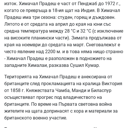
изток. Химачал Прадеш е част от Пенджаб до 1972 г.,
когато се превръща в 18-ия щат на Индия. В Химачал
Прадеш има три сезона: студен, горещ и дъждовен.
Лятото е от средата на април до края на юни със
средна температура между 28 °C и 32 °C (с изключение
на високите планински части). Зимата продължава от
края на ноември до средата на март. Снеговалежът е
често явление над 2200 м. и в това няма нищо странно
- Химачал Прадеш е разположен в подножието на
западните Хималаи, разказва Сушил Кумар.
Територията на Химачал Прадеш е анексирана от
британците след прокламацията на кралица Виктория
от 1858 г. Княжествата Чамба, Манди и Биласпур
осъществяват прогрес под владичеството на
британците. По време на Първата световна война
жителите на щата допринасят с хора и материали за
британското военно участие.