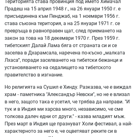
Територията става провинция под името Химачал
Прадеш на 15 април 1948 г., на 26 януари 1950 г. е
присъединена към Пенджаб, на 1 ноември 1956 г.
става съюзна територия, а на 25 януари 1971 г. се
превръща в равноправен щат, след приемането на
закон за това на 18 декември 1970 г. През 1959 г.
тибетският Далай Лама бяга от страната си и се
заселва в Дхарамсала, наречена по-късно „малката
Лхаса“, поради заселването на тибетски бежанци и
установяването на седалището на тибетското
правителство в изгнание.
Но религията на Сушил е Хинду. Разказва, че е виждал
храм - паметника "Александър Невски", но не е влизал
в него, защото така е усетил, че трябва да направи. "И
тук и в Индия ми харсва много, независимо, че сме
толкова далеч едни от други." - казва младият мъж.
През март в Индия ще празнуват Холи фестивал, а най-
характерното за него е, че оцветяват реките си в