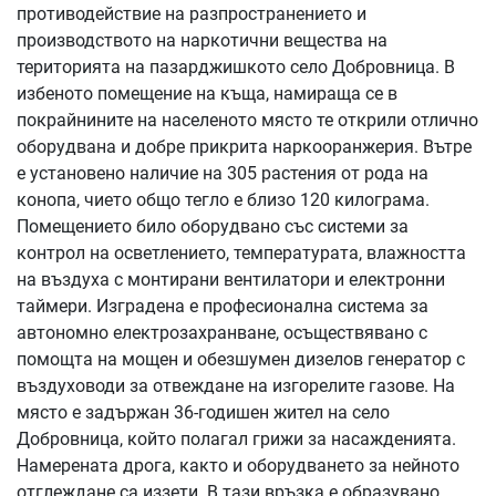
противодействие на разпространението и
производството на наркотични вещества на
територията на пазарджишкото село Добровница. В
избеното помещение на къща, намираща се в
покрайнините на населеното място те открили отлично
оборудвана и добре прикрита наркооранжерия. Вътре
е установено наличие на 305 растения от рода на
конопа, чието общо тегло е близо 120 килограма.
Помещението било оборудвано със системи за
контрол на осветлението, температурата, влажността
на въздуха с монтирани вентилатори и електронни
таймери. Изградена е професионална система за
автономно електрозахранване, осъществявано с
помощта на мощен и обезшумен дизелов генератор с
въздуховоди за отвеждане на изгорелите газове. На
място е задържан 36-годишен жител на село
Добровница, който полагал грижи за насажденията.
Намерената дрога, както и оборудването за нейното
отглеждане са иззети. В тази връзка е образувано