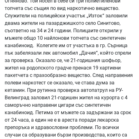
Огняново. Той носел в себе си три полиетиленови
топчета със същия по вид наркотично вещество.
Служители на полицейски участък „Изток“ заловили
двама жители на пазарджишкото село Синитово,
съответно на 34 и 24 години. Полицаите открили у
мъжете общо 10 найлонови топчета със синтетичен
канабиноид. Колегите им от участъка в гр. Сърница
пък забелязали лек автомобил „Дачия“, който спрели
за проверка. Оказало се, че 21-годишния шофьор,
жител на родопското градче пренася 19 хартиени
пакетчета с прахообразно вещество. След направения
полеви наркотест се оказало, че става дума за
кетамин. При рутинна проверка автопатрул на РУ-
Велинград заловил 21-годишен жител на курорта с 4
саморъчно направени цигари със синтетичен
канабиноид. Петима от мъжете са задържани за срок
от 24 часа, а един не е в ареста поради лекарска
препоръка и здравословни проблеми. По всички
случаи са образувани бързи производства, които са