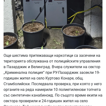
Още шестима притежаващи наркотици са засечени на
територията обслужвана от полицейските управления
в Пазарджик и Велинград. Вчера служители на сектор
„Криминална полиция“ при РУ-Пазарджик засекли 19-
годишен жител на село Куртово Конаре, общ.
Стамболийски. Последвала проверка, при която у него
органите на реда намерили 10 полиетиленови топчета
със синтетичен канабиноид. По същото време екипи на
сектора проверили и 24-годишен жител на село