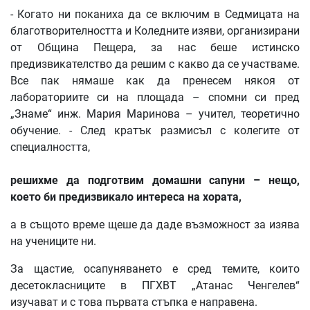
- Когато ни поканиха да се включим в Седмицата на
благотворителността и Коледните изяви, организирани
от Община Пещера, за нас беше истинско
предизвикателство да решим с какво да се участваме.
Все пак нямаше как да пренесем някоя от
лабораториите си на площада – спомни си пред
„Знаме“ инж. Мария Маринова – учител, теоретично
обучение. - След кратък размисъл с колегите от
специалността,
решихме да подготвим домашни сапуни – нещо,
което би предизвикало интереса на хората,
а в същото време щеше да даде възможност за изява
на учениците ни.
За щастие, осапуняването е сред темите, които
десетокласниците в ПГХВТ „Атанас Ченгелев“
изучават и с това първата стъпка е направена.