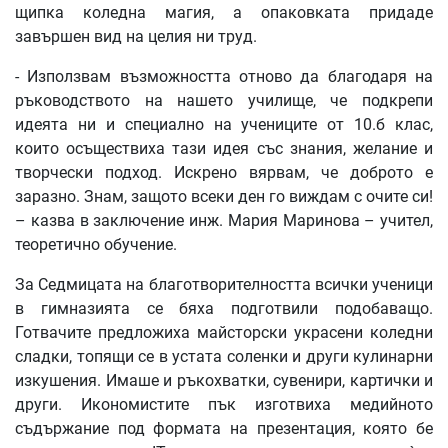
щипка коледна магия, а опаковката придаде
завършен вид на целия ни труд.
- Използвам възможността отново да благодаря на
ръководството на нашето училище, че подкрепи
идеята ни и специално на учениците от 10.б клас,
които осъществиха тази идея със знания, желание и
творчески подход. Искрено вярвам, че доброто е
заразно. Знам, защото всеки ден го виждам с очите си!
– казва в заключение инж. Мария Маринова – учител,
теоретично обучение.
За Седмицата на благотворителността всички ученици
в гимназията се бяха подготвили подобаващо.
Готвачите предложиха майсторски украсени коледни
сладки, топящи се в устата соленки и други кулинарни
изкушения. Имаше и ръкохватки, сувенири, картички и
други. Икономистите пък изготвиха медийното
съдържание под формата на презентация, която бе