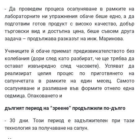
- Да проведем процеса осапуняване в рамките на
лабораторните ни упражнения обаче беше едно, а да
подготвим готов продукт с високо качество, добър
търговски вид и достъпна цена, беше съвсем друга
задача – продължава разказът на инж. Маринова.
Учениците й обаче приемат предизвикателството без
колебания (дори след като разбират, че ще трябва да
остават извънредно след часовете). Успяват да
реализират целия процес по приготвянето на
сапунчетата в рамките на един месец. Самото
осапуняване и разливане във формите отнело една
седмица. Опаковането и
дългият период на “зреене” продължили по-дълго
- 30 дни. Този период е задължителен при тази
технология за получаване на сапун.