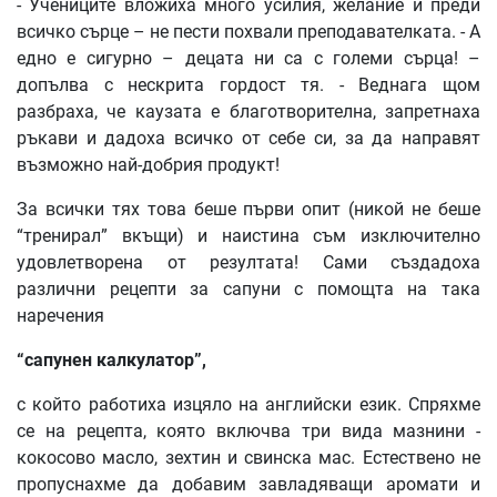
- Учениците вложиха много усилия, желание и преди
всичко сърце – не пести похвали преподавателката. - А
едно е сигурно – децата ни са с големи сърца! –
допълва с нескрита гордост тя. - Веднага щом
разбраха, че каузата е благотворителна, запретнаха
ръкави и дадоха всичко от себе си, за да направят
възможно най-добрия продукт!
За всички тях това беше първи опит (никой не беше
“тренирал” вкъщи) и наистина съм изключително
удовлетворена от резултата! Сами създадоха
различни рецепти за сапуни с помощта на така
наречения
“сапунен калкулатор”,
с който работиха изцяло на английски език. Спряхме
се на рецепта, която включва три вида мазнини -
кокосово масло, зехтин и свинска мас. Естествено не
пропуснахме да добавим завладяващи аромати и