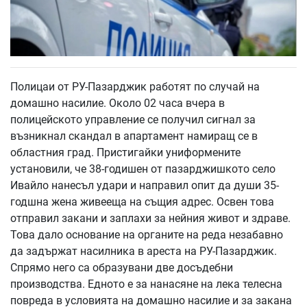
Полицаи от РУ-Пазарджик работят по случай на
домашно насилие. Около 02 часа вчера в
полицейското управление се получил сигнал за
възникнал скандал в апартамент намиращ се в
областния град. Пристигайки униформените
установили, че 38-годишен от пазарджишкото село
Ивайло нанесъл удари и направил опит да души 35-
годшна жена живееща на същия адрес. Освен това
отправил закани и заплахи за нейния живот и здраве.
Това дало основание на органите на реда незабавно
да задържат насилника в ареста на РУ-Пазарджик.
Спрямо него са образувани две досъдебни
производства. Едното е за нанасяне на лека телесна
повреда в условията на домашно насилие и за закана