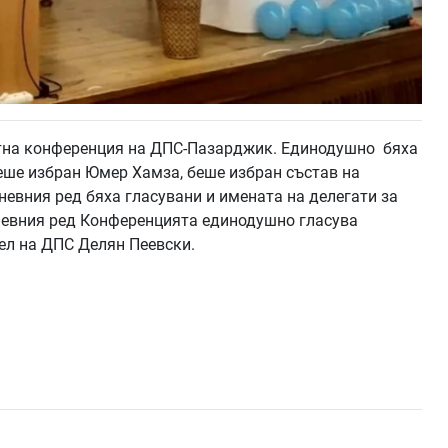
астна конференция на ДПС-Пазарджик. Единодушно бяха
беше избран Юмер Хамза, беше избран състав на
невния ред бяха гласувани и имената на делегати за
невния ред Конференцията единодушно гласува
ел на ДПС Делян Пеевски.