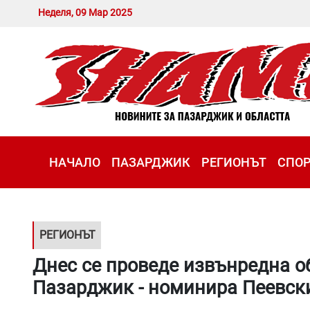
Неделя, 09 Мар 2025
НАЧАЛО
ПАЗАРДЖИК
РЕГИОНЪТ
СПО
РЕГИОНЪТ
Днес се проведе извънредна о
Пазарджик - номинира Пеевски