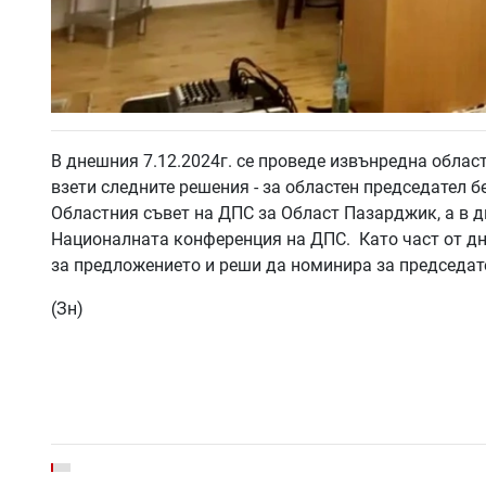
В днешния 7.12.2024г. се проведе извънредна обл
взети следните решения - за областен председател 
Областния съвет на ДПС за Област Пазарджик, а в д
Националната конференция на ДПС. Като част от д
за предложението и реши да номинира за председат
(Зн)