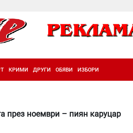
РТ
КРИМИ
ДРУГИ
ОБЯВИ
ИЗБОРИ
та през ноември – пиян каруцар