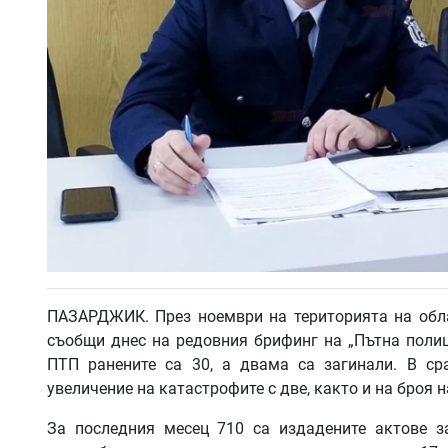
ПАЗАРДЖИК. През ноември на територията на обла
съобщи днес на редовния брифинг на „Пътна полиц
ПТП ранените са 30, а двама са загинали. В с
увеличение на катастрофите с две, както и на броя н
За последния месец 710 са издадените актове з