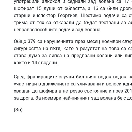
употребили алкохол и седнали зад волана са 17 
шофират 15 души от областта, а 16 са били дрог
старши инспектор Георгиев. Шестима водачи са о
трима от тях са отказали да бъдат тествани за а
неправоспособните водачи зад волана.
Общо 379 са нарушенията през месец ноември свър
сигурността на пътя, като в резултат на това са 
става дума за липса на предпазни колани или лип
както и 147 водачи.
Сред фрапиращите случаи бил пиян водач водач н
участници в движението са уличавани и велосипедис
хващан да шофира в нетрезво състояние и през 2019 
за дрога. За ноември най-пияният зад волана бе с д
(Зн)