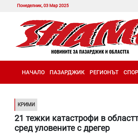
Понеделник, 03 Мар 2025
НАЧАЛО
ПАЗАРДЖИК
РЕГИОНЪТ
СПО
КРИМИ
21 тежки катастрофи в област
сред уловените с дрегер