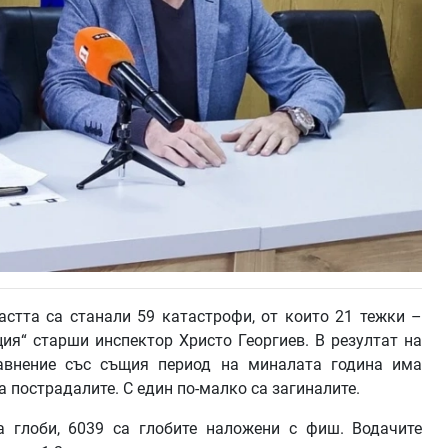
стта са станали 59 катастрофи, от които 21 тежки –
ия“ старши инспектор Христо Георгиев. В резултат на
равнение със същия период на миналата година има
а пострадалите. С един по-малко са загиналите.
а глоби, 6039 са глобите наложени с фиш. Водачите