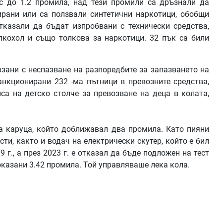
с до 1.2 промила, над тези промили са дръзнали да
ирани или са ползвали синтетични наркотици, обобщи
тказали да бъдат изпробвани с технически средства,
лкохол и също толкова за наркотици. 32 пък са били
зани с неспазване на разпоредбите за запазването на
санкционирани 232 -ма пътници в превозните средства,
са на детско столче за превозване на деца в колата,
а каруца, който доближавал два промила. Като пияни
ти, както и водач на електрически скутер, който е бил
г., а през 2023 г. е отказал да бъде подложен на тест
оказани 3.42 промила. Той управляваше лека кола.