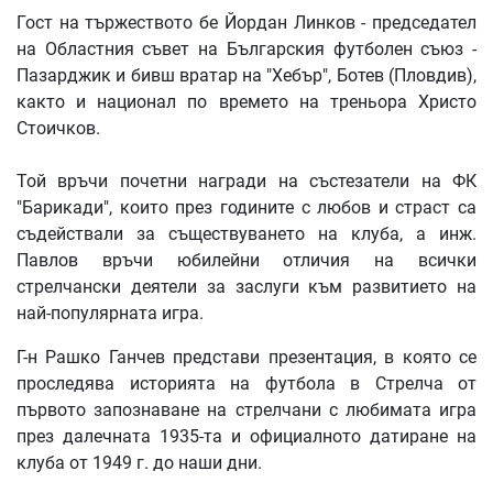
Гост на тържеството бе Йордан Линков - председател
на Областния съвет на Българския футболен съюз -
Пазарджик и бивш вратар на "Хебър", Ботев (Пловдив),
както и национал по времето на треньора Христо
Стоичков.
Той връчи почетни награди на състезатели на ФК
"Барикади", които през годините с любов и страст са
съдействали за съществуването на клуба, а инж.
Павлов връчи юбилейни отличия на всички
стрелчански деятели за заслуги към развитието на
най-популярната игра.
Г-н Рашко Ганчев представи презентация, в която се
проследява историята на футбола в Стрелча от
първото запознаване на стрелчани с любимата игра
през далечната 1935-та и официалното датиране на
клуба от 1949 г. до наши дни.