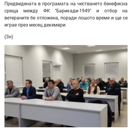
Предвидената в програмата на честването бенефисна
среща между ФК "Барикади-1949" и отбор на
ветераните бе отложена, поради лошото време и ще се
играе през месец декември.
(Зн)