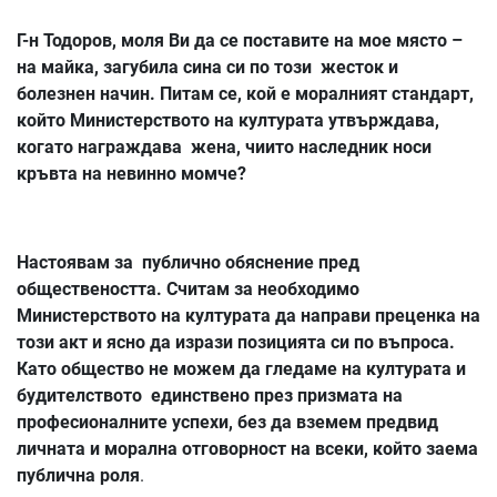
Г-н Тодоров, моля Ви да се поставите на мое място –
на майка, загубила сина си по този жесток и
болезнен начин. Питам се, кой е моралният стандарт,
който Министерството на културата утвърждава,
когато награждава жена, чиито наследник носи
кръвта на невинно момче?
Настоявам за публично обяснение пред
обществеността. Считам за необходимо
Министерството на културата да направи преценка на
този акт и ясно да изрази позицията си по въпроса.
Като общество не можем да гледаме на културата и
будителството единствено през призмата на
професионалните успехи, без да вземем предвид
личната и морална отговорност на всеки, който заема
публична роля
.