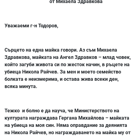
от Михаела Здравкова
Уважаеми г-н Тодоров,
Сърцето на една майка говори. Аз съм Михаела
Здравкова, майката на Ангел Здравков – млад човек,
който загуби живота си по жесток начин, в ръцете на
убиеца Никола Райчев. За мен и моето семейство
болката е неизмерима, и остава жива всеки ден,
всяка минута.
Тежко и болно е да науча, че Министерството на
културата награждава Гергана Михайлова – майката
на убиеца на моя син. Няма оправдание за деянията
на Никола Райчев, но награждаването на майка му от