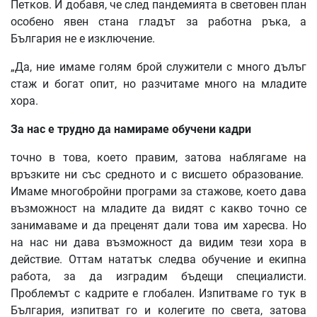
Петков. И добавя, че след пандемията в световен план
особено явен стана гладът за работна ръка, а
България не е изключение.
„Да, ние имаме голям брой служители с много дълъг
стаж и богат опит, но разчитаме много на младите
хора.
За нас е трудно да намираме обучени кадри
точно в това, което правим, затова наблягаме на
връзките ни със средното и с висшето образование.
Имаме многобройни програми за стажове, което дава
възможност на младите да видят с какво точно се
занимаваме и да преценят дали това им харесва. Но
на нас ни дава възможност да видим тези хора в
действие. Оттам нататък следва обучение и екипна
работа, за да изградим бъдещи специалисти.
Проблемът с кадрите е глобален. Изпитваме го тук в
България, изпитват го и колегите по света, затова