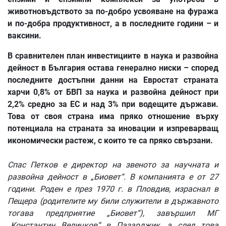
животновъдството за по-добро усвояване на фуража
и по-добра продуктивност, а в последните години – и
ваксини.
В сравнителен план инвестициите в наука и развойна
дейност в България остава генерално ниски – според
последните достъпни данни на Евростат страната
харчи 0,8% от БВП за наука и развойна дейност при
2,2% средно за ЕС и над 3% при водещите държави.
Това от своя страна има пряко отношение върху
потенциала на страната за иновации и изпреварващ
икономически растеж, с които те са пряко свързани.
Спас Петков е директор на звеното за научната и
развойна дейност в „Биовет“. В компанията е от 27
години. Роден е през 1970 г. в Пловдив, израснал в
Пещера (родителите му били служители в държавното
тогава предприятие „Биовет“), завършил МГ
„Константин Величков“ в Пазарджик, а след това