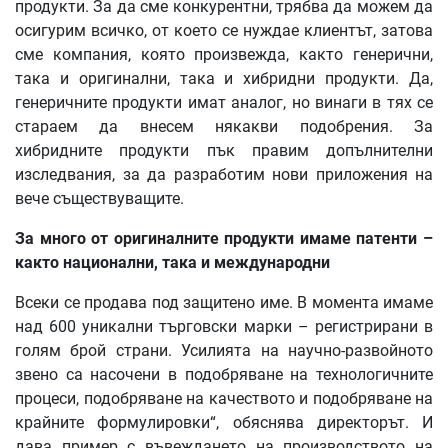
продукти. За да сме конкурентни, трябва да можем да
осигурим всичко, от което се нуждае клиентът, затова
сме компания, която произвежда, както генерични,
така и оригинални, така и хибридни продукти. Да,
генеричните продукти имат аналог, но винаги в тях се
стараем да внесем някакви подобрения. За
хибридните продукти пък правим допълнителни
изследвания, за да разработим нови приложения на
вече съществуващите.
За много от оригиналните продукти имаме патенти –
както национални, така и международни
Всеки се продава под защитено име. В момента имаме
над 600 уникални търговски марки – регистрирани в
голям брой страни. Усилията на научно-развойното
звено са насочени в подобряване на технологичните
процеси, подобряване на качеството и подобряване на
крайните формулировки“, обяснява директорът. И
дава пример с въвеждането на производството на