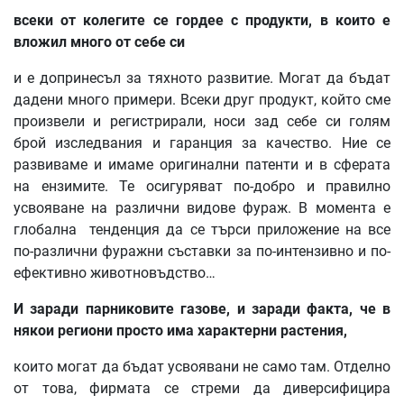
всеки от колегите се гордее с продукти, в които е
вложил много от себе си
и е допринесъл за тяхното развитие. Могат да бъдат
дадени много примери. Всеки друг продукт, който сме
произвели и регистрирали, носи зад себе си голям
брой изследвания и гаранция за качество. Ние се
развиваме и имаме оригинални патенти и в сферата
на ензимите. Те осигуряват по-добро и правилно
усвояване на различни видове фураж. В момента е
глобална тенденция да се търси приложение на все
по-различни фуражни съставки за по-интензивно и по-
ефективно животновъдство…
И заради парниковите газове, и заради факта, че в
някои региони просто има характерни растения,
които могат да бъдат усвоявани не само там. Отделно
от това, фирмата се стреми да диверсифицира