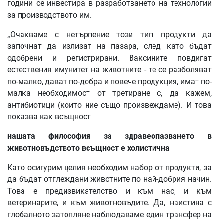
години се инвестира в разработването на технологии
за производството им.
„Очакваме с нетърпение този тип продукти да
започнат да излизат на пазара, след като бъдат
одобрени и регистрирани. Ваксините повдигат
естествения имунитет на животните - те се разболяват
по-малко, дават по-добра и повече продукция, имат по-
малка необходимост от третиране с, да кажем,
антибиотици (които ние също произвеждаме). И това
показва как всъщност
нашата философия за здравеопазването в
животновъдството всъщност е холистична
Като осигурим целия необходим набор от продукти, за
да бъдат отглеждани животните по най-добрия начин.
Това е предизвикателство и към нас, и към
ветеринарите, и към животновъдите. Да, наистина с
глобалното затопляне наблюдаваме един трансфер на