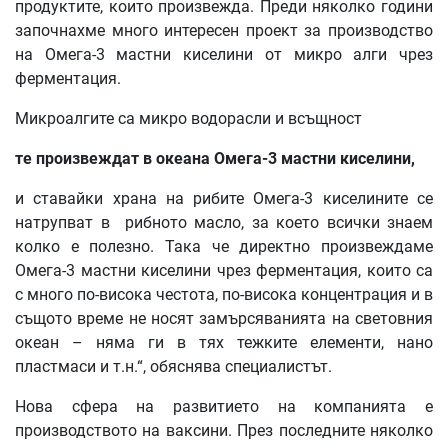
продуктите, които произвежда. Преди няколко години
започнахме много интересен проект за производство
на Омега-3 мастни киселини от микро алги чрез
ферментация.
Микроалгите са микро водорасли и всъщност
те произвеждат в океана Омега-3 мастни киселини,
и ставайки храна на рибите Омега-3 киселините се
натрупват в рибното масло, за което всички знаем
колко е полезно. Така че директно произвеждаме
Омега-3 мастни киселини чрез ферментация, които са
с много по-висока честота, по-висока концентрация и в
същото време не носят замърсяванията на световния
океан – няма ги в тях тежките елементи, нано
пластмаси и т.н.“, обяснява специалистът.
Нова сфера на развитието на компанията е
производството на ваксини. През последните няколко