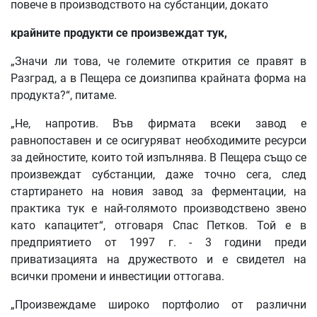
повече в производството на субстанции, докато
крайните продукти се произвеждат тук,
„Значи ли това, че големите открития се правят в
Разград, а в Пещера се доизпипва крайната форма на
продукта?“, питаме.
„Не, напротив. Във фирмата всеки завод е
равнопоставен и се осигуряват необходимите ресурси
за дейностите, които той изпълнява. В Пещера също се
произвеждат субстанции, даже точно сега, след
стартирането на новия завод за ферментации, на
практика тук е най-голямото производствено звено
като капацитет“, отговаря Спас Петков. Той е в
предприятието от 1997 г. - 3 години преди
приватизацията на дружеството и е свидетел на
всички промени и инвестиции оттогава.
„Произвеждаме широко портфолио от различни