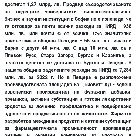
достигат 1,27 млрд. лв. Предвид съсредоточаването
на водещите университети, високотехнологичен
бизнес и научни институции в София не е изненада, че
тя отговаря за почти всички разходи за НИРД – 938
млн. лв., или почти ¾ от всички. Със значително
присъствие е община Пловдив – 56 млн. лв., както и
Варна с други 40 млн. лв. С над 10 млн. лв. са и
Плевен, Русе, Стара Загора, Бургас и Казанлък, а
челната десетка се допълва от Бургас и Пещера. В
нашата община заделените разходи за НИРД са 7,284
млн. лв. за 2022 г. Но в Пещера е разположена
производствената площадка на „Биовет“ АД - водещ
европейски производител на фуражни добавки,
премикси, активни субстанции и готови лекарствени
средства за лечение, профилактика и подобряване
здравето и продуктивността на животните. Фирмата
разработва междинни продукти и активни субстанции
за фармацевтичната промишленост, произвежда
ензими и ензимни комплекси за употреба в