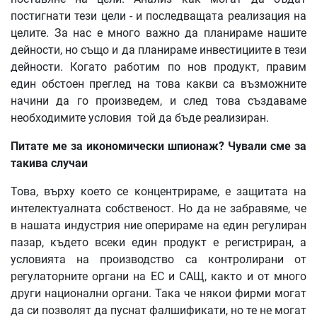
постигнати тези цели - и последващата реализация на
целите. За нас е много важно да планираме нашите
дейности, но също и да планираме инвестициите в тези
дейности. Когато работим по нов продукт, правим
един обстоен преглед на това какви са възможните
начини да го произведем, и след това създаваме
необходимите условия той да бъде реализиран.
Питате ме за икономически шпионаж? Чували сме за
такива случаи
Това, върху което се концентрираме, е защитата на
интелектуалната собственост. Но да не забравяме, че
в нашата индустрия ние оперираме на един регулиран
пазар, където всеки един продукт е регистриран, а
условията на производство са контролирани от
регулаторните органи на ЕС и САЩ, както и от много
други национални органи. Така че някои фирми могат
да си позволят да пуснат фалшификати, но те не могат