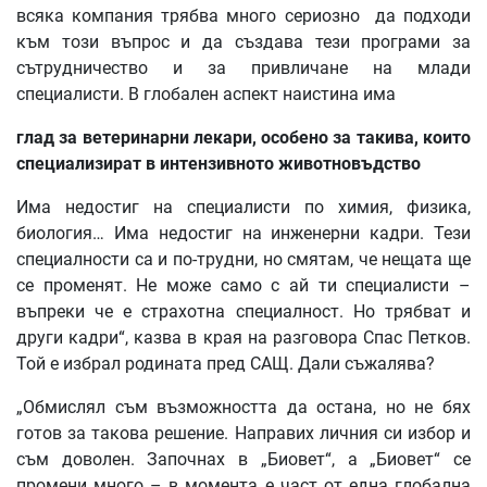
всяка компания трябва много сериозно да подходи
към този въпрос и да създава тези програми за
сътрудничество и за привличане на млади
специалисти. В глобален аспект наистина има
глад за ветеринарни лекари, особено за такива, които
специализират в интензивното животновъдство
Има недостиг на специалисти по химия, физика,
биология… Има недостиг на инженерни кадри. Тези
специалности са и по-трудни, но смятам, че нещата ще
се променят. Не може само с ай ти специалисти –
въпреки че е страхотна специалност. Но трябват и
други кадри“, казва в края на разговора Спас Петков.
Той е избрал родината пред САЩ. Дали съжалява?
„Обмислял съм възможността да остана, но не бях
готов за такова решение. Направих личния си избор и
съм доволен. Започнах в „Биовет“, а „Биовет“ се
промени много – в момента е част от една глобална