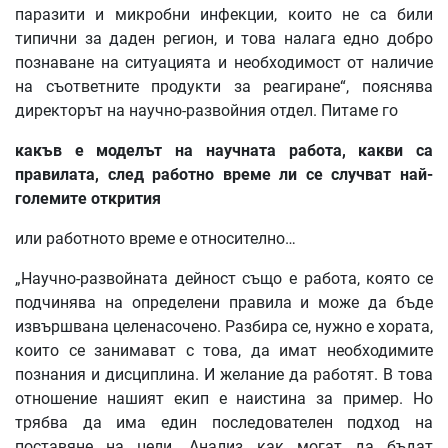
паразити и микробни инфекции, които не са били
типични за даден регион, и това налага едно добро
познаване на ситуацията и необходимост от наличие
на съответните продукти за реагиране“, пояснява
директорът на научно-развойния отдел. Питаме го
какъв е моделът на научната работа, какви са
правилата, след работно време ли се случват най-
големите открития
или работното време е относително…
„Научно-развойната дейност също е работа, която се
подчинява на определени правила и може да бъде
извършвана целенасочено. Разбира се, нужно е хората,
които се занимават с това, да имат необходимите
познания и дисциплина. И желание да работят. В това
отношение нашият екип е наистина за пример. Но
трябва да има един последователен подход на
поставяне на цели. Анализ как могат да бъдат