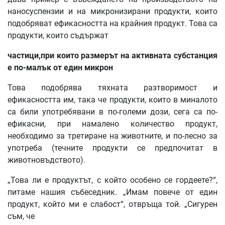
наносуспензии и на микронизирани продукти, които
подобряват ефикасността на крайния продукт. Това са
продукти, които съдържат
частици,при които размерът на активната субстанция
е по-малък от един микрон
Това подобрява тяхната разтворимост и
ефикасността им, така че продукти, които в миналото
са били употребявани в по-големи дози, сега са по-
ефикасни, при намалено количество продукт,
необходимо за третиране на животните, и по-лесно за
употреба (течните продукти се предпочитат в
животновъдството).
„Това ли е продуктът, с който особено се гордеете?“,
питаме нашия събеседник. „Имам повече от един
продукт, който ми е слабост“, отвръща той. „Сигурен
съм, че