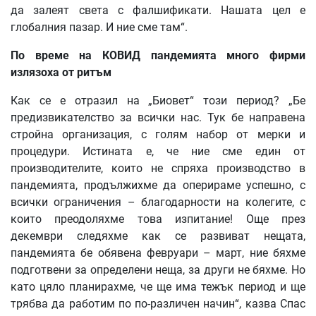
да залеят света с фалшификати. Нашата цел е
глобалния пазар. И ние сме там“.
По време на КОВИД пандемията много фирми
излязоха от ритъм
Как се е отразил на „Биовет“ този период? „Бе
предизвикателство за всички нас. Тук бе направена
стройна организация, с голям набор от мерки и
процедури. Истината е, че ние сме един от
производителите, които не спряха производство в
пандемията, продължихме да оперираме успешно, с
всички ограничения – благодарности на колегите, с
които преодоляхме това изпитание! Още през
декември следяхме как се развиват нещата,
пандемията бе обявена февруари – март, ние бяхме
подготвени за определени неща, за други не бяхме. Но
като цяло планирахме, че ще има тежък период и ще
трябва да работим по по-различен начин“, казва Спас