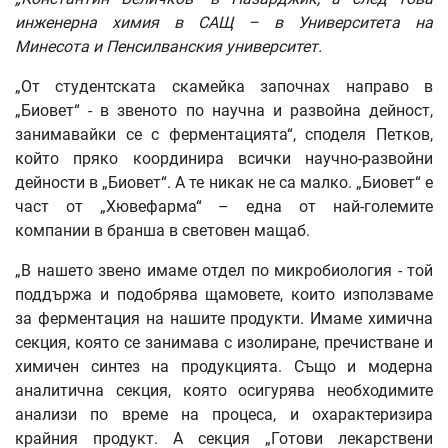
инженерна химия в САЩ – в Университета на
Минесота и Пенсилванския университет.
„От студентската скамейка започнах направо в
„Биовет“ - в звеното по научна и развойна дейност,
занимавайки се с ферментацията“, споделя Петков,
който пряко координира всички научно-развойни
дейности в „Биовет“. А те никак не са малко. „Биовет“ е
част от „Хювефарма“ – една от най-големите
компании в бранша в световен мащаб.
„В нашето звено имаме отдел по микробиология - той
поддържа и подобрява щамовете, които използваме
за ферментация на нашите продукти. Имаме химична
секция, която се занимава с изолиране, пречистване и
химичен синтез на продукцията. Също и модерна
аналитична секция, която осигурява необходимите
анализи по време на процеса, и охарактеризира
крайния продукт. А секция „Готови лекарствени