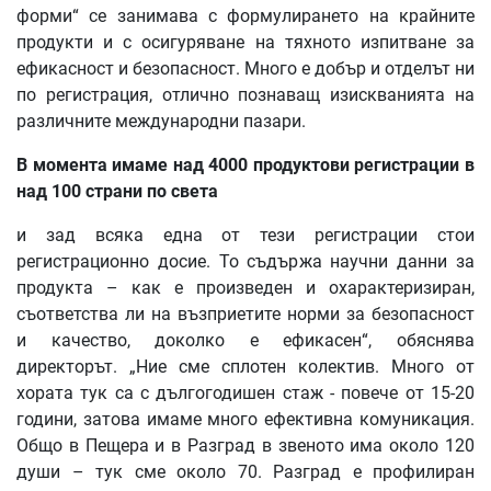
форми“ се занимава с формулирането на крайните
продукти и с осигуряване на тяхното изпитване за
ефикасност и безопасност. Много е добър и отделът ни
по регистрация, отлично познаващ изискванията на
различните международни пазари.
В момента имаме над 4000 продуктови регистрации в
над 100 страни по света
и зад всяка една от тези регистрации стои
регистрационно досие. То съдържа научни данни за
продукта – как е произведен и охарактеризиран,
съответства ли на възприетите норми за безопасност
и качество, доколко е ефикасен“, обяснява
директорът. „Ние сме сплотен колектив. Много от
хората тук са с дългогодишен стаж - повече от 15-20
години, затова имаме много ефективна комуникация.
Общо в Пещера и в Разград в звеното има около 120
души – тук сме около 70. Разград е профилиран