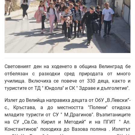
Световният ден на ходенето в община Велинград бе
отбелязан с разходки сред природата от много
училища. Включиха се повече от 330 деца, както и
туристите от ТД " Юндола" и СК " Здраве и дълголетие".
Излет до Велийца направиха децата от ОбУ „В.Левски”-
с., Кръстава, а до местността "Полени" отидоха
младите туристи от СУ " М.Драгинов". Възпитаниците
на СУ „Св.Св. Кирил и Методий” и на ПГИТ " Ал.
Константинов" походиха до Вазова поляна . Излетът