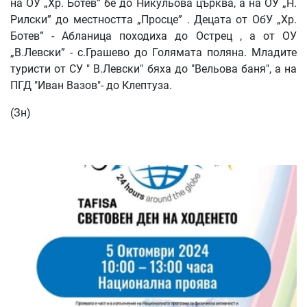
на ОУ „Хр. Ботев” бе до Никульова църква, а на ОУ „Н.
Рилски” до местността „Просце” . Децата от ОбУ „Хр.
Ботев” - Абланица походиха до Острец , а от ОУ
„В.Левски” - с.Грашево до Голямата поляна. Младите
туристи от СУ " В.Левски" бяха до "Вельова баня", а на
ПГД "Иван Вазов"- до Клептуза.
(Зн)