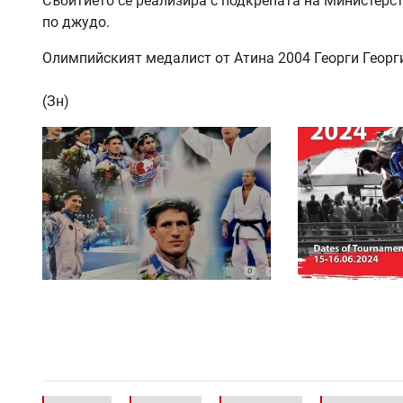
Събитието се реализира с подкрепата на Министерс
по джудо.
Олимпийският медалист от Атина 2004 Георги Георги
(Зн)