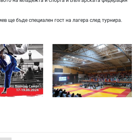
твото на младежта и спорта и Българската федерация
ев ще бъде специален гост на лагера след турнира.