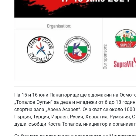
На 15 и 16 юни Панагюрище ще е домакин на Осмот
„Топалов Оупън“ за деца и младежи от 6 до 18 годи
спортна зала „Арена Асарел“. Очакват се около 1000
Гърция, Турция, Израел, Русия, Хърватия, Румъния, 
души, съобщи Коста Топалов, инициатор и организат