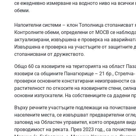
се ежедневно измерване на водното ниво на всички
обеми.
Напоителни системи – клон Тополница стопанисват 
Контролните обеми, определени от МОСВ се наблюда
актуализирани, извършена е проверка на аварийната
Извършена е проверка на участъците от защитните д
стопанисвани от дружеството.
Общо 60 са язовирите на територията на област Паз
язовири са общините Панагюрище – 21 бр., Стрелча-
проверки основните констатирани неизправности са
растителност по откосите на язовирните стени, силн
основни изпускатели. На собствениците са дадени п
Върху речните участъците подлежащи на почистване
населените места, се извършват предварителни огл
заповед на Областен управител, която определя ви
проводимост на реката. През 2023 год., са почистен