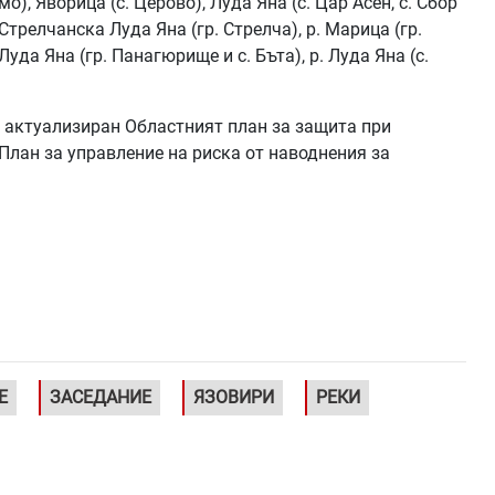
о), Яворица (с. Церово), Луда Яна (с. Цар Асен, с. Сбор
 Стрелчанска Луда Яна (гр. Стрелча), р. Марица (гр.
Луда Яна (гр. Панагюрище и с. Бъта), р. Луда Яна (с.
 актуализиран Областният план за защита при
План за управление на риска от наводнения за
Е
ЗАСЕДАНИЕ
ЯЗОВИРИ
РЕКИ