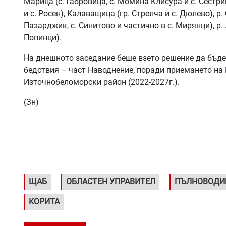
Марица (с. Габровица, с. Момина Клисура и с. Сестрим
и с. Росен), Калаващица (гр. Стрелча и с. Дюлево), р.
Пазарджик, с. Синитово и частично в с. Мирянци), р. 
Попинци).
На днешното заседание беше взето решение да бъде
бедствия – част Наводнение, поради приемането на 
Източнобеломорски район (2022-2027г.).
(Зн)
ЩАБ
ОБЛАСТЕН УПРАВИТЕЛ
ПЪЛНОВОДИ
КОРИТА