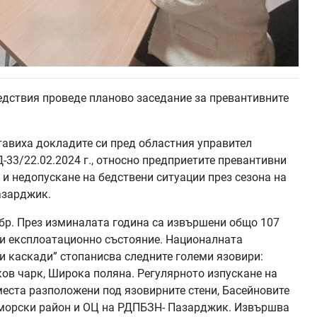
дствия проведе планово заседание за превантивните
тавиха докладите си пред областния управител
33/22.02.2024 г., относно предприетите превантивни
 и недопускане на бедствени ситуации през сезона на
азарджик.
 бр. През изминалата година са извършени общо 107
 и експлоатационно състояние. Националната
и каскади” стопанисва следните големи язовири:
ков чарк, Широка поляна. Регулярното изпускане на
еста разположени под язовирните стени, Басейновите
морски район и ОЦ на РДПБЗН- Пазарджик. Извършва