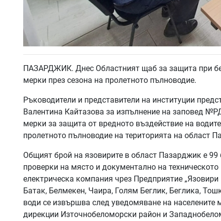
ПАЗАРДЖИК. Днес Областният щаб за защита при бе
мерки през сезона на пролетното пълноводие.
Ръководители и представители на институции предс
Валентина Кайтазова за изпълнение на заповед №РД-
мерки за защита от вредното въздействие на водите
пролетното пълноводие на територията на област П
Общият брой на язовирите в област Пазарджик е 99
проверки на място и документално на техническото
електрическа компания чрез Предприятие „Язовири 
Батак, Белмекен, Чаира, Голям Беглик, Беглика, Тош
води се извършва след уведомяване на населените м
дирекции Източнобеломорски район и Западнобело