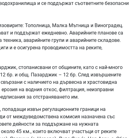
 водохранилища и се поддържат съответните безопасни
язовирите: Тополница, Малка Мътница и Виноградец.
ват и поддържат ежедневно. Аварийните планове са
 техника, аварийните групи и аварийните складове.
иги и е осигурена проводимостта на реките,
арджик, стопанисвани от общините, като с най-много
 12 бр. и общ. Пазарджик – 12 бр. След извършените
 свързани с наличието на дървесна и храстовидна
а ерозия на водния откос, филтрация, неизправни
редписания за отстраняването им.
, попадащи извън регулационните граници на
еди от междуведомствена комисия назначена със
довете дейности за поддържане на нужната
и около 45 км., които включват участъци от реките