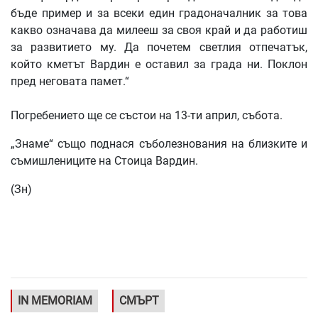
бъде пример и за всеки един градоначалник за това
какво означава да милееш за своя край и да работиш
за развитието му. Да почетем светлия отпечатък,
който кметът Вардин е оставил за града ни. Поклон
пред неговата памет.“
Погребението ще се състои на 13-ти април, събота.
„Знаме“ също поднася съболезнования на близките и
съмишлениците на Стоица Вардин.
(Зн)
IN MEMORIAM
СМЪРТ