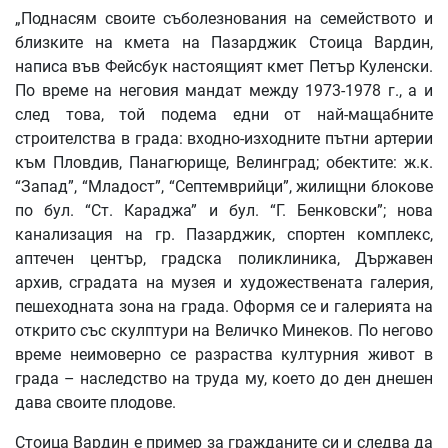
„Поднасям своите съболезнования на семейството и
близките на кмета на Пазарджик Стоица Вардин,
написа във Фейсбук настоящият кмет Петър Куленски.
По време на неговия мандат между 1973-1978 г., а и
след това, той подема едни от най-мащабните
строителства в града: входно-изходните пътни артерии
към Пловдив, Панагюрище, Велинград; обектите: ж.к.
“Запад”, “Младост”, “Септемврийци”, жилищни блокове
по бул. “Ст. Караджа” и бул. “Г. Бенковски”; нова
канализация на гр. Пазарджик, спортен комплекс,
аптечен център, градска поликлиника, Държавен
архив, сградата на музея и художествената галерия,
пешеходната зона на града. Оформя се и галерията на
открито със скулптури на Величко Минеков. По негово
време неимоверно се разраства културния живот в
града – наследство на труда му, което до ден днешен
дава своите плодове.
Стоица Вардин е пример за гражданите си и следва да